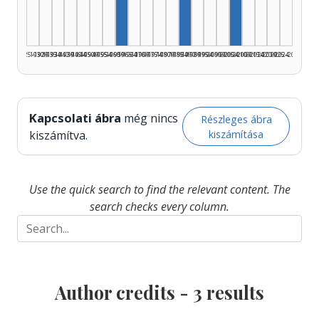
1925–1929
1930–1934
1935–1939
1940–1944
1945–1949
1950–1954
1955–1959
1960–1964
1965–1969
1970–1974
1975–1979
1980–1984
1985–1989
1990–1994
1995–1999
2000–2004
2005–2009
2010–2014
2015–2019
2020–2024
2025–2026
Kapcsolati ábra
még nincs
Részleges ábra
kiszámítása
kiszámítva.
Use the quick search to find the relevant content. The
search checks every column.
Author credits -
3
results