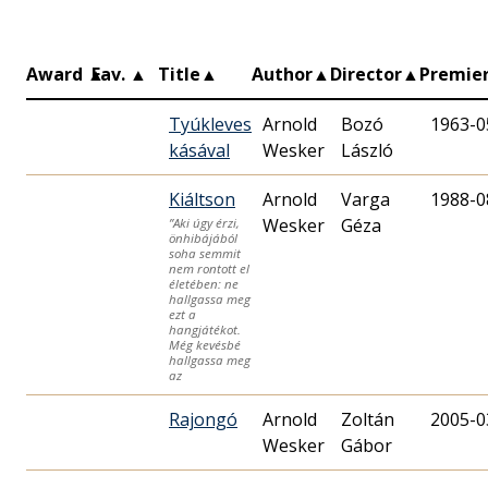
Award
▲
Fav.
▲
Title
▲
Author
▲
Director
▲
Premie
Tyúkleves
Arnold
Bozó
1963-0
kásával
Wesker
László
Kiáltson
Arnold
Varga
1988-0
Wesker
Géza
”Aki úgy érzi,
önhibájából
soha semmit
nem rontott el
életében: ne
hallgassa meg
ezt a
hangjátékot.
Még kevésbé
hallgassa meg
az
Rajongó
Arnold
Zoltán
2005-0
Wesker
Gábor