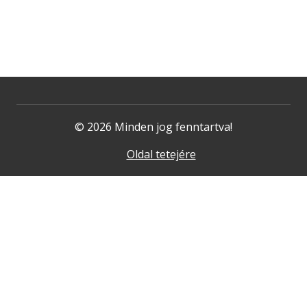
© 2026 Minden jog fenntartva!
Oldal tetejére