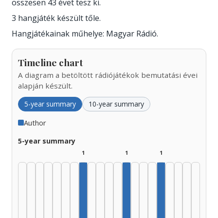
összesen 43 évet tesz ki.
3 hangjáték készült tőle.
Hangjátékainak műhelye: Magyar Rádió.
Timeline chart
A diagram a betöltött rádiójátékok bemutatási évei
alapján készült.
5-year summary
10-year summary
Author
5-year summary
1
1
1
Author, 1960–1964: 1
Author, 1985–1989: 1
Author, 2005–2