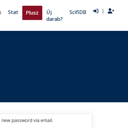
|
k
Stat
Új
ScifiDB
Plusz
darab?
a new password via email.