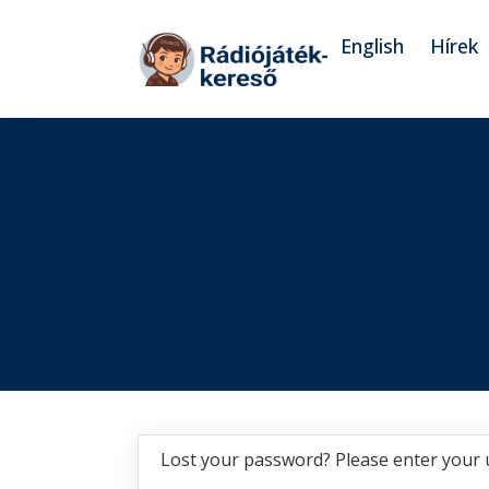
Tovább a navigációhoz
Tovább a tartalomhoz
English
Hírek
Lost your password? Please enter your u