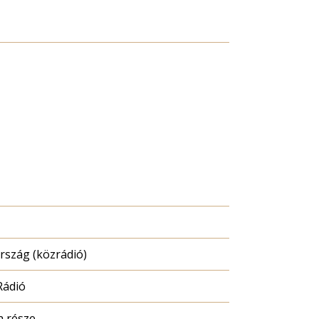
szág (közrádió)
Rádió
a része