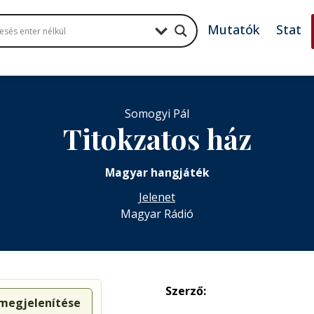
Mutatók
Stat
Somogyi Pál
Titokzatos ház
Magyar hangjáték
Jelenet
Magyar Rádió
Szerző:
 megjelenítése