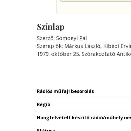
Színlap
Szerző: Somogyi Pál
Szereplők: Márkus László, Kibédi Ervi
1979. október 25. Szórakoztató Anti
Rádiós műfaji besorolás
Régió
Hangfelvételt készítő rádió/műhely ne
Státusz