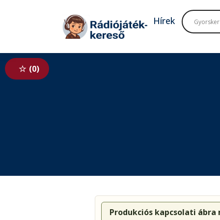
Tovább a navigációhoz
Tovább a tartalomhoz
Hírek
0
Produkciós kapcsolati ábra