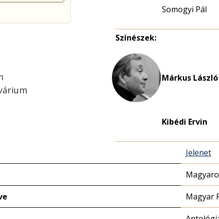
Somogyi Pál
Színészek:
n
Márkus László
kvárium
Kibédi Ervin
Jelenet
Magyaror
ve
Magyar 
Antológi