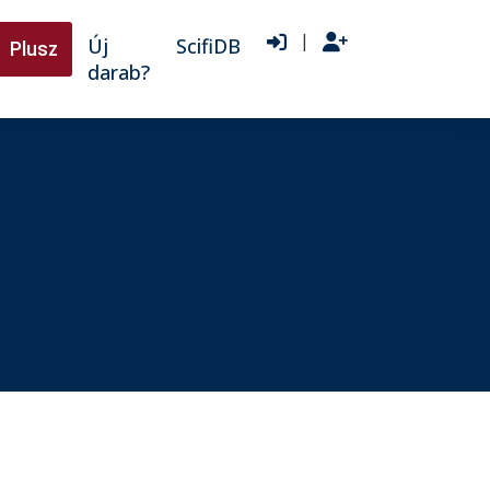
|
Új
ScifiDB
Plusz
darab?