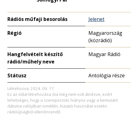
Rádiós műfaji besorolás
Jelenet
Régió
Magyarország
(közrádió)
Hangfelvételt készítő
Magyar Rádió
rádió/műhely neve
Státusz
Antológia része
Létrehozva: 2024. 09. 17.
Ez az oldal létrehozása óta még nem volt átnézve, ezért
lehetséges, hogy a szereposztás hiányos vagy a bemutató
dátuma valójában ismétlés. Kutatói használat esetén
rádióújságból ellenőrizendő.