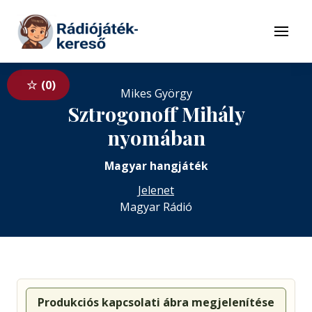
Tovább a navigációhoz
Tovább a tartalomhoz
Menü
0
Mikes György
Sztrogonoff Mihály
nyomában
Magyar hangjáték
Jelenet
Magyar Rádió
Produkciós kapcsolati ábra megjelenítése