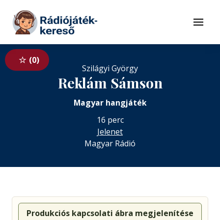
Tovább a navigációhoz
Tovább a tartalomhoz
Menü
0
Szilágyi György
Reklám Sámson
Magyar hangjáték
16 perc
Jelenet
Magyar Rádió
Produkciós kapcsolati ábra megjelenítése