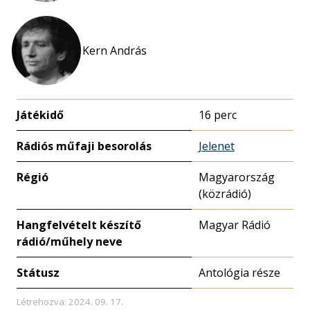
Kern András
Játékidő
16 perc
Rádiós műfaji besorolás
Jelenet
Régió
Magyarország
(közrádió)
Hangfelvételt készítő
Magyar Rádió
rádió/műhely neve
Státusz
Antológia része
Létrehozva: 2024. 09. 17.