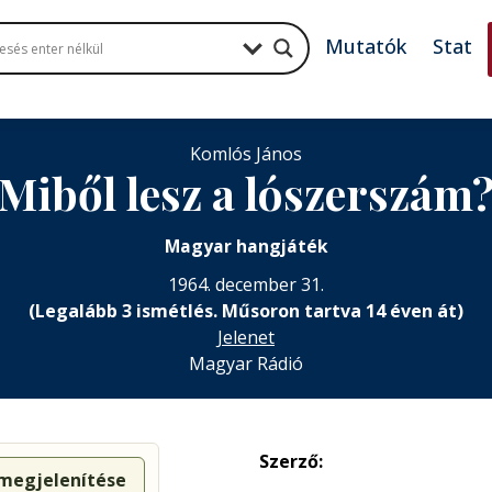
Mutatók
Stat
Komlós János
Miből lesz a lószerszám
Magyar hangjáték
1964. december 31.
(Legalább 3 ismétlés. Műsoron tartva 14 éven át)
Jelenet
Magyar Rádió
Szerző:
 megjelenítése