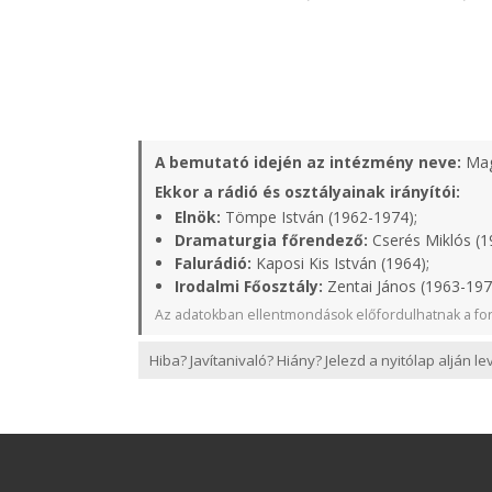
A bemutató idején az intézmény neve:
Mag
Ekkor a rádió és osztályainak irányítói:
Elnök:
Tömpe István (1962-1974);
Dramaturgia főrendező:
Cserés Miklós (1
Falurádió:
Kaposi Kis István (1964);
Irodalmi Főosztály:
Zentai János (1963-197
Az adatokban ellentmondások előfordulhatnak a for
Hiba? Javítanivaló? Hiány? Jelezd a nyitólap alján l