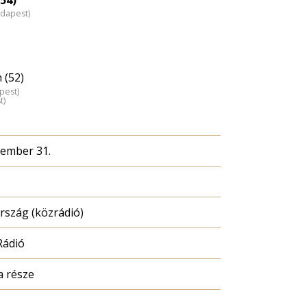
udapest)
 (52)
pest)
t)
cember 31.
szág (közrádió)
Rádió
a része