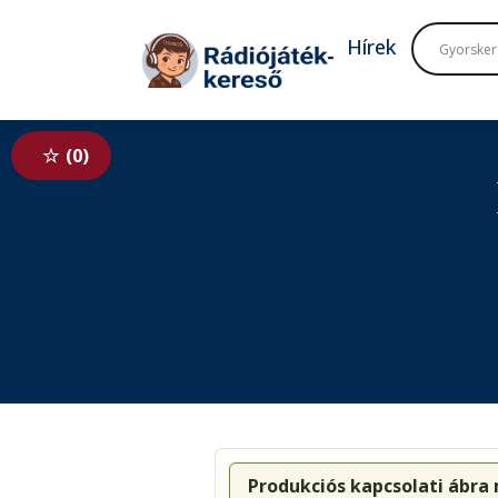
Tovább a navigációhoz
Tovább a tartalomhoz
Hírek
0
Produkciós kapcsolati ábra