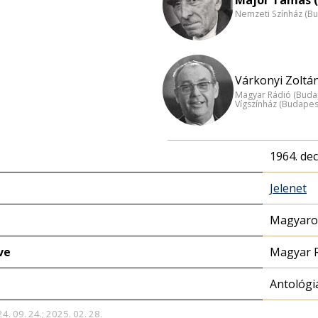
Nemzeti Színház (B
Várkonyi Zoltán
Magyar Rádió (Buda
Vígszínház (Budapes
1964. de
Jelenet
Magyaror
ve
Magyar 
Antológi
4. 09. 24.; 2025. 02. 28.