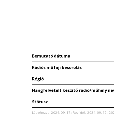
Bemutató dátuma
Rádiós műfaji besorolás
Régió
Hangfelvételt készítő rádió/műhely ne
Státusz
Létrehozva: 2024. 09. 17.; Revíziók: 2024. 09. 17.; 202