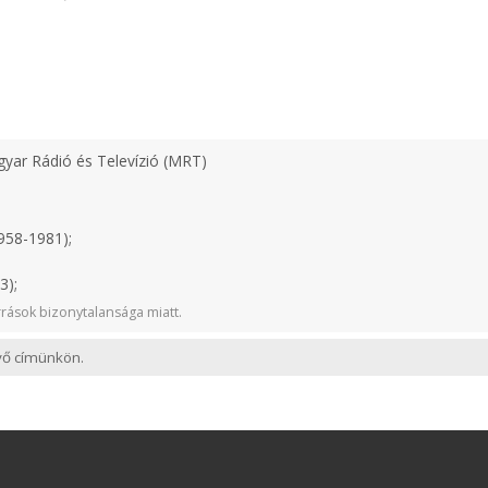
yar Rádió és Televízió (MRT)
958-1981);
3);
rások bizonytalansága miatt.
evő címünkön.