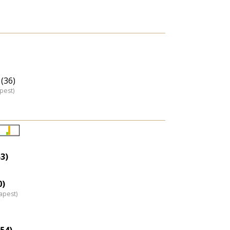
(36)
pest)
Életkori
eloszlás
53)
nagyítása
0)
apest)
54)