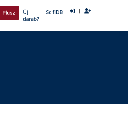
|
Új
ScifiDB
Plusz
darab?
?