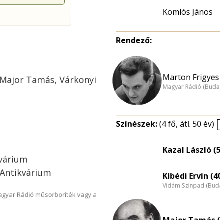
Komlós János
Rendező:
Marton Frigyes 
, Major Tamás, Várkonyi
Magyar Rádió (Buda
Színészek:
(4 fő, átl. 50 év)
Kazal László (
kvárium
 Antikvárium
Kibédi Ervin (4
Vidám Színpad (Bud
Magyar Rádió műsorboríték vagy a
Major Tamás (