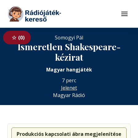
Tovább a navigációhoz
Tovább a tartalomhoz
Menü
0
Somogyi Pál
Ismeretlen Shakespeare-
kézirat
Magyar hangjáték
7 perc
Jelenet
Magyar Rádió
Produkciós kapcsolati ábra megjelenítése