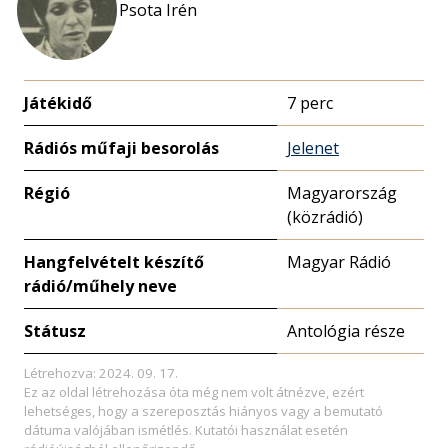
Psota Irén
Játékidő
7 perc
Rádiós műfaji besorolás
Jelenet
Régió
Magyarország
(közrádió)
Hangfelvételt készítő
Magyar Rádió
rádió/műhely neve
Státusz
Antológia része
Létrehozva: 2024. 09. 17.
Ez az oldal létrehozása óta még nem volt átnézve, ezért
lehetséges, hogy a szereposztás hiányos vagy a bemutató
dátuma valójában ismétlés. Kutatói használat esetén