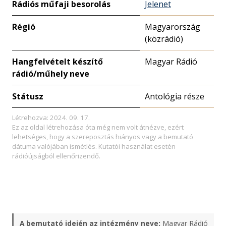
Rádiós műfaji besorolás
Jelenet
Régió
Magyarország
(közrádió)
Hangfelvételt készítő
Magyar Rádió
rádió/műhely neve
Státusz
Antológia része
Létrehozva: 2024. 09. 17.
Ez az oldal létrehozása óta még nem volt átnézve, ezért
lehetséges, hogy a szereposztás hiányos vagy a bemutató
dátuma valójában ismétlés. Kutatói használat esetén
rádióújságból ellenőrizendő.
A bemutató idején az intézmény neve:
Magyar Rádió