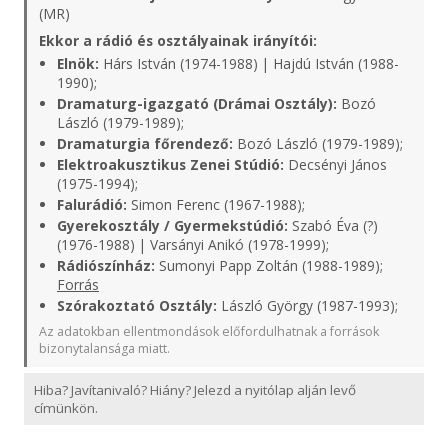
(MR)
Ekkor a rádió és osztályainak irányítói:
Elnök:
Hárs István (1974-1988) | Hajdú István (1988-
1990);
Dramaturg-igazgató (Drámai Osztály):
Bozó
László (1979-1989);
Dramaturgia főrendező:
Bozó László (1979-1989);
Elektroakusztikus Zenei Stúdió:
Decsényi János
(1975-1994);
Falurádió:
Simon Ferenc (1967-1988);
Gyerekosztály / Gyermekstúdió:
Szabó Éva (?)
(1976-1988) | Varsányi Anikó (1978-1999);
Rádiószínház:
Sumonyi Papp Zoltán (1988-1989);
Forrás
Szórakoztató Osztály:
László György (1987-1993);
Az adatokban ellentmondások előfordulhatnak a források
bizonytalansága miatt.
Hiba? Javítanivaló? Hiány? Jelezd a nyitólap alján levő
címünkön.