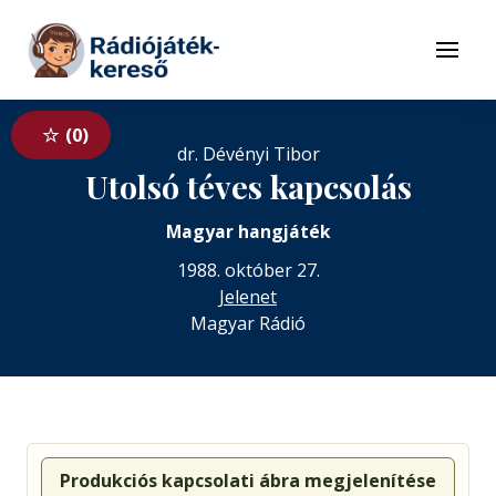
Tovább a navigációhoz
Tovább a tartalomhoz
Menü
0
dr. Dévényi Tibor
Utolsó téves kapcsolás
Magyar hangjáték
1988. október 27.
Jelenet
Magyar Rádió
Produkciós kapcsolati ábra megjelenítése