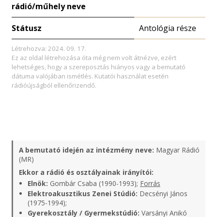
rádió/műhely neve
Státusz
Antológia része
Létrehozva: 2024. 09. 17.
Ez az oldal létrehozása óta még nem volt átnézve, ezért
lehetséges, hogy a szereposztás hiányos vagy a bemutató
dátuma valójában ismétlés. Kutatói használat esetén
rádióújságból ellenőrizendő.
A bemutató idején az intézmény neve:
Magyar Rádió
(MR)
Ekkor a rádió és osztályainak irányítói:
Elnök:
Gombár Csaba (1990-1993);
Forrás
Elektroakusztikus Zenei Stúdió:
Decsényi János
(1975-1994);
Gyerekosztály / Gyermekstúdió:
Varsányi Anikó