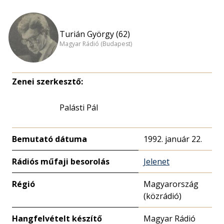
Turián György (62)
Magyar Rádió (Budapest)
Zenei szerkesztő:
Palásti Pál
Bemutató dátuma
1992. január 22.
Rádiós műfaji besorolás
Jelenet
Régió
Magyarország
(közrádió)
Hangfelvételt készítő
Magyar Rádió