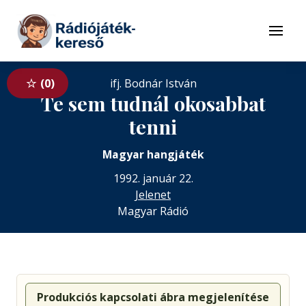
Tovább a navigációhoz
Tovább a tartalomhoz
Menü
0
ifj. Bodnár István
Te sem tudnál okosabbat
tenni
Magyar hangjáték
1992. január 22.
Jelenet
Magyar Rádió
Produkciós kapcsolati ábra megjelenítése