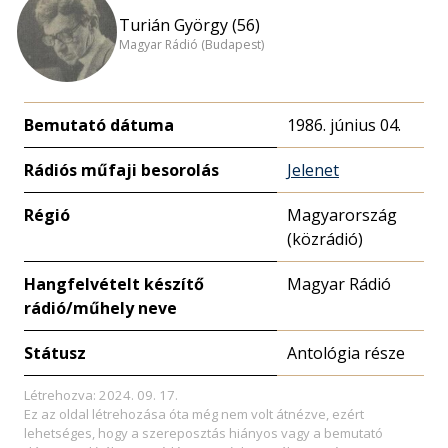
Turián György (56)
Magyar Rádió (Budapest)
Bemutató dátuma
1986. június 04.
Rádiós műfaji besorolás
Jelenet
Régió
Magyarország
(közrádió)
Hangfelvételt készítő
Magyar Rádió
rádió/műhely neve
Státusz
Antológia része
Létrehozva: 2024. 09. 17.
Ez az oldal létrehozása óta még nem volt átnézve, ezért
lehetséges, hogy a szereposztás hiányos vagy a bemutató