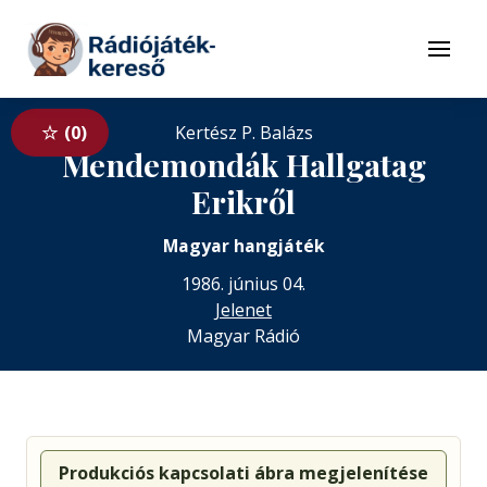
Tovább a navigációhoz
Tovább a tartalomhoz
Menü
0
Kertész P. Balázs
Mendemondák Hallgatag
Erikről
Magyar hangjáték
1986. június 04.
Jelenet
Magyar Rádió
Produkciós kapcsolati ábra megjelenítése