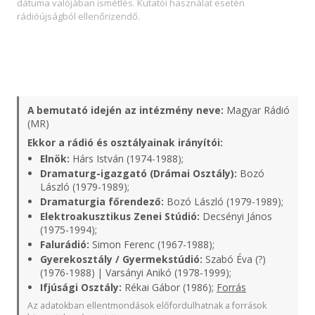
dátuma valójában ismétlés. Kutatói használat esetén
rádióújságból ellenőrizendő.
A bemutató idején az intézmény neve:
Magyar Rádió
(MR)
Ekkor a rádió és osztályainak irányítói:
Elnök:
Hárs István (1974-1988);
Dramaturg-igazgató (Drámai Osztály):
Bozó
László (1979-1989);
Dramaturgia főrendező:
Bozó László (1979-1989);
Elektroakusztikus Zenei Stúdió:
Decsényi János
(1975-1994);
Falurádió:
Simon Ferenc (1967-1988);
Gyerekosztály / Gyermekstúdió:
Szabó Éva (?)
(1976-1988) | Varsányi Anikó (1978-1999);
Ifjúsági Osztály:
Rékai Gábor (1986);
Forrás
Az adatokban ellentmondások előfordulhatnak a források