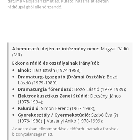
dátuma valójában ismétlés. Kutatói használat esetén
rádióújságból ellenőrizendő.
A bemutató idején az intézmény neve:
Magyar Rádió
(MR)
Ekkor a rádió és osztályainak irányítói:
Elnök:
Hárs István (1974-1988);
Dramaturg-igazgató (Drámai Osztály):
Bozó
László (1979-1989);
Dramaturgia főrendező:
Bozó László (1979-1989);
Elektroakusztikus Zenei Stúdió:
Decsényi János
(1975-1994);
Falurádió:
Simon Ferenc (1967-1988);
Gyerekosztály / Gyermekstúdió:
Szabó Éva (?)
(1976-1988) | Varsányi Anikó (1978-1999);
Az adatokban ellentmondások előfordulhatnak a források
bizonytalansága miatt.