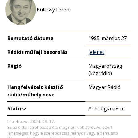
Kutassy Ferenc
Bemutató dátuma
1985. március 27.
Rádiós műfaji besorolás
Jelenet
Régió
Magyarország
(közrádió)
Hangfelvételt készítő
Magyar Rádió
rádió/műhely neve
Státusz
Antológia része
Létrehozva: 2024. 09. 17.
Ez az oldal létrehozása óta még nem volt átnézve, ezért
lehetséges, hogy a szereposztás hiányos vagy a bemutató