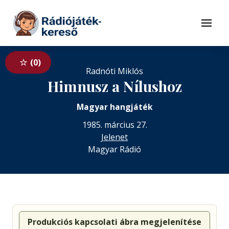
Tovább a navigációhoz
Tovább a tartalomhoz
Menü
0
Radnóti Miklós
Himnusz a Nílushoz
Magyar hangjáték
1985. március 27.
Jelenet
Magyar Rádió
Produkciós kapcsolati ábra megjelenítése