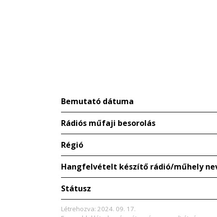
Bemutató dátuma
Rádiós műfaji besorolás
Régió
Hangfelvételt készítő rádió/műhely ne
Státusz
Létrehozva: 2024. 09. 17.