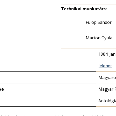
Technikai munkatárs:
Fülöp Sándor
Marton Gyula
1984. jan
Jelenet
Magyaror
ve
Magyar 
Antológi