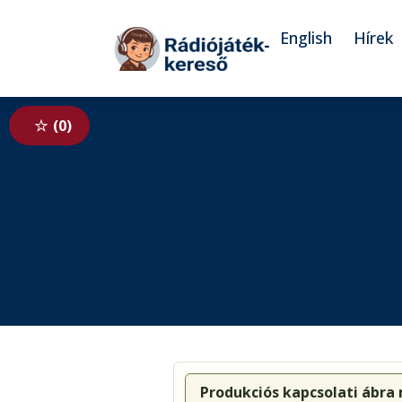
Tovább a navigációhoz
Tovább a tartalomhoz
English
Hírek
0
Produkciós kapcsolati ábra