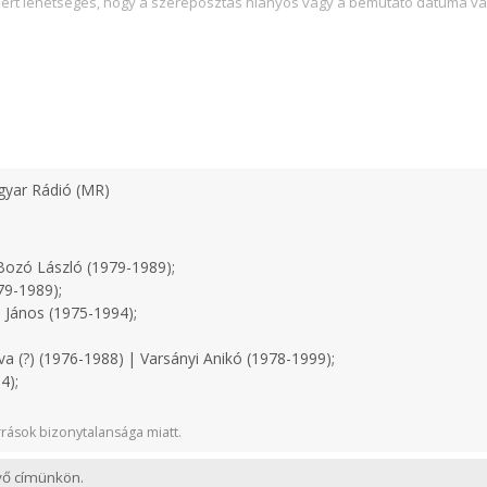
zért lehetséges, hogy a szereposztás hiányos vagy a bemutató dátuma va
yar Rádió (MR)
ozó László (1979-1989);
79-1989);
 János (1975-1994);
a (?) (1976-1988) | Varsányi Anikó (1978-1999);
4);
rások bizonytalansága miatt.
evő címünkön.