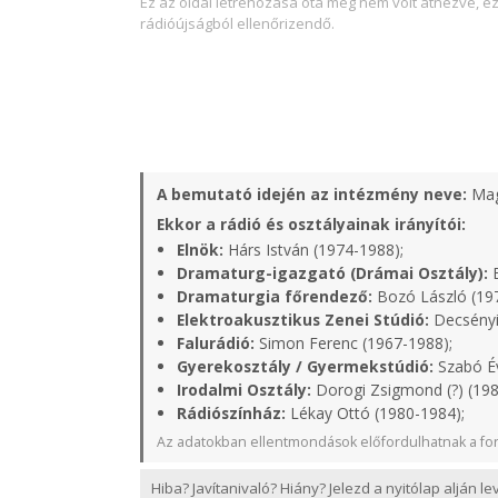
Ez az oldal létrehozása óta még nem volt átnézve, e
rádióújságból ellenőrizendő.
A bemutató idején az intézmény neve:
Mag
Ekkor a rádió és osztályainak irányítói:
Elnök:
Hárs István (1974-1988);
Dramaturg-igazgató (Drámai Osztály):
B
Dramaturgia főrendező:
Bozó László (19
Elektroakusztikus Zenei Stúdió:
Decsényi
Falurádió:
Simon Ferenc (1967-1988);
Gyerekosztály / Gyermekstúdió:
Szabó Év
Irodalmi Osztály:
Dorogi Zsigmond (?) (198
Rádiószínház:
Lékay Ottó (1980-1984);
Az adatokban ellentmondások előfordulhatnak a for
Hiba? Javítanivaló? Hiány? Jelezd a nyitólap alján l