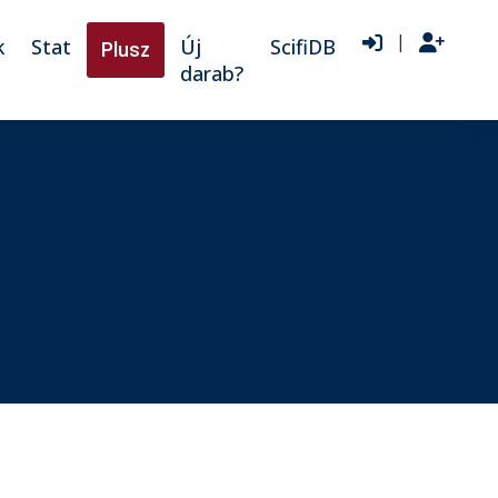
|
k
Stat
Új
ScifiDB
Plusz
darab?