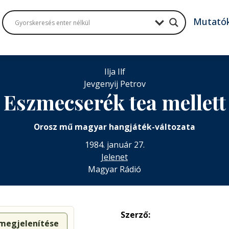
Mutató
Ilja Ilf
Jevgenyij Petrov
Eszmecserék tea mellett
Orosz mű magyar hangjáték-változata
1984. január 27.
Jelenet
Magyar Rádió
Szerző:
 megjelenítése