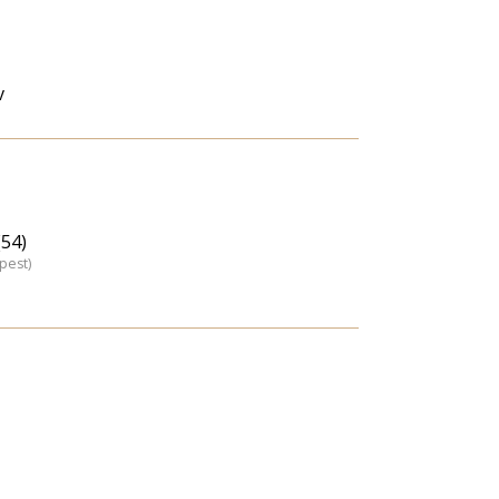
v
(54)
pest)