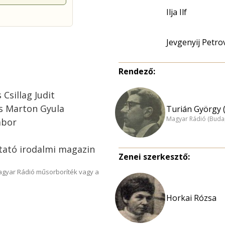
Ilja Ilf
Jevgenyij Petro
Rendező:
Csillag Judit
és Marton Gyula
Turián György 
Magyar Rádió (Buda
ábor
tató irodalmi magazin
Zenei szerkesztő:
Magyar Rádió műsorboríték vagy a
Horkai Rózsa