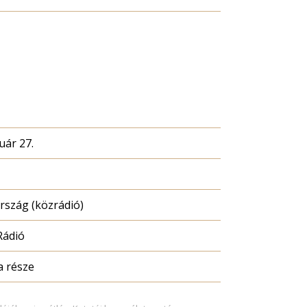
uár 27.
szág (közrádió)
Rádió
a része