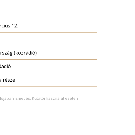
cius 12.
szág (közrádió)
Rádió
a része
lójában ismétlés. Kutatói használat esetén