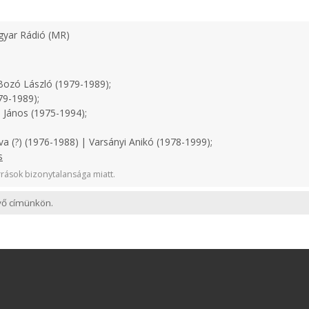
yar Rádió (MR)
ozó László (1979-1989);
79-1989);
 János (1975-1994);
a (?) (1976-1988) | Varsányi Anikó (1978-1999);
s
rások bizonytalansága miatt.
evő címünkön.