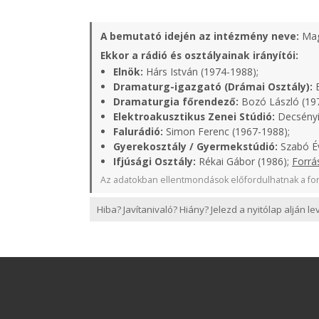
A bemutató idején az intézmény neve:
Mag
Ekkor a rádió és osztályainak irányítói:
Elnök:
Hárs István (1974-1988);
Dramaturg-igazgató (Drámai Osztály):
B
Dramaturgia főrendező:
Bozó László (19
Elektroakusztikus Zenei Stúdió:
Decsényi
Falurádió:
Simon Ferenc (1967-1988);
Gyerekosztály / Gyermekstúdió:
Szabó Év
Ifjúsági Osztály:
Rékai Gábor (1986);
Forrá
Az adatokban ellentmondások előfordulhatnak a for
Hiba? Javítanivaló? Hiány? Jelezd a nyitólap alján l