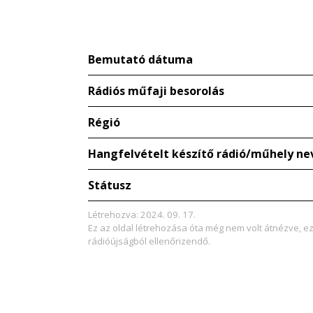
Bemutató dátuma
Rádiós műfaji besorolás
Régió
Hangfelvételt készítő rádió/műhely ne
Státusz
Létrehozva: 2024. 09. 17.
Ez az oldal létrehozása óta még nem volt átnézve, e
rádióújságból ellenőrizendő.