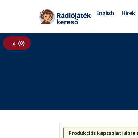
Tovább a navigációhoz
Tovább a tartalomhoz
English
Hírek
0
Produkciós kapcsolati ábra