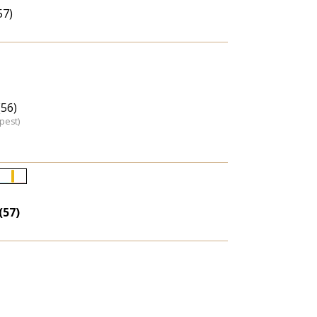
57)
(56)
pest)
Életkori
eloszlás
(57)
nagyítása