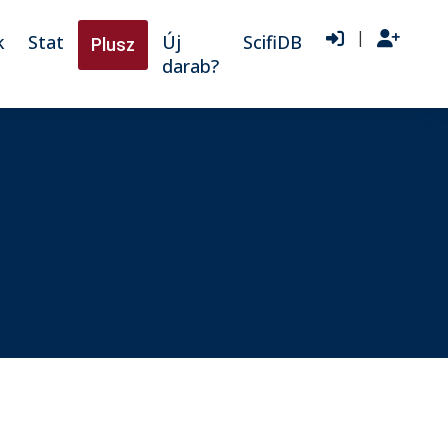
|
k
Stat
Új
ScifiDB
Plusz
darab?