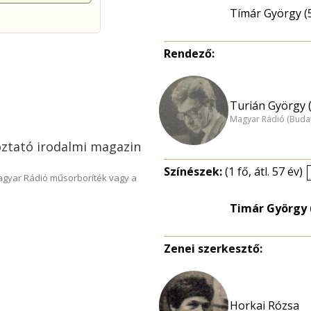
Tímár György (
Rendező:
Turián György 
Magyar Rádió (Buda
oztató irodalmi magazin
Színészek:
(1 fő, átl. 57 év)
Magyar Rádió műsorboríték vagy a
Timár György 
Zenei szerkesztő:
Horkai Rózsa