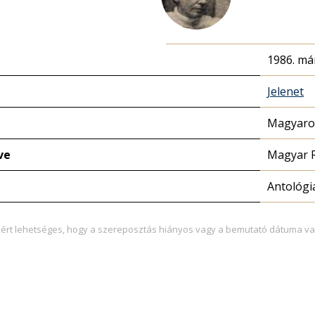
1986. már
Jelenet
Magyaror
ve
Magyar 
Antológi
zért lehetséges, hogy a szereposztás hiányos vagy a bemutató dátuma va