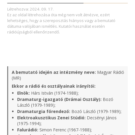
Létrehozva: 2024. 09. 17.
Ez az oldal létrehozása óta még nem volt átnézve, ezért
lehetséges, hogy a szereposztás hiányos vagy a bemutató
dátuma valójában ismétlés. Kutatói használat esetén
rádióújságból ellenőrizendő.
A bemutató idején az intézmény neve:
Magyar Rádió
(MR)
Ekkor a rádió és osztályainak irányítói:
Elnök:
Hárs István (1974-1988);
Dramaturg-igazgató (Drámai Osztály):
Bozó
László (1979-1989);
Dramaturgia főrendező:
Bozó László (1979-1989);
Elektroakusztikus Zenei Stúdió:
Decsényi János
(1975-1994);
Falurádió:
Simon Ferenc (1967-1988);