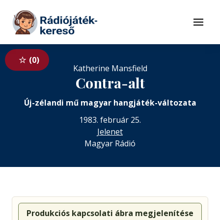
Tovább a navigációhoz
Tovább a tartalomhoz
Menü
0
Katherine Mansfield
Contra-alt
Új-zélandi mű magyar hangjáték-változata
1983. február 25.
Jelenet
Magyar Rádió
Produkciós kapcsolati ábra megjelenítése