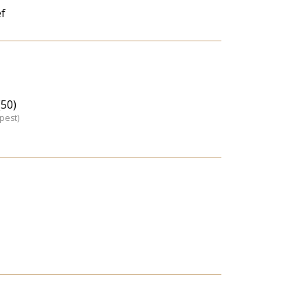
f
(50)
pest)