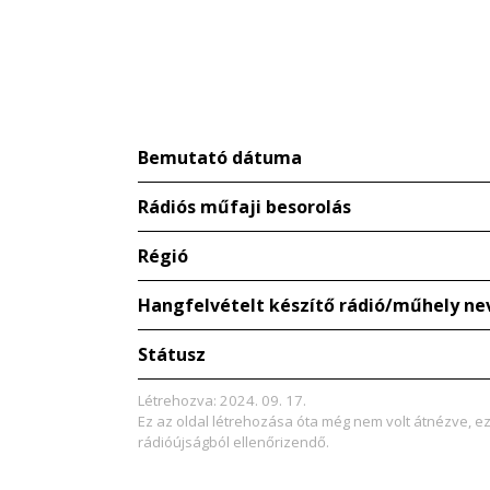
Bemutató dátuma
Rádiós műfaji besorolás
Régió
Hangfelvételt készítő rádió/műhely ne
Státusz
Létrehozva: 2024. 09. 17.
Ez az oldal létrehozása óta még nem volt átnézve, e
rádióújságból ellenőrizendő.