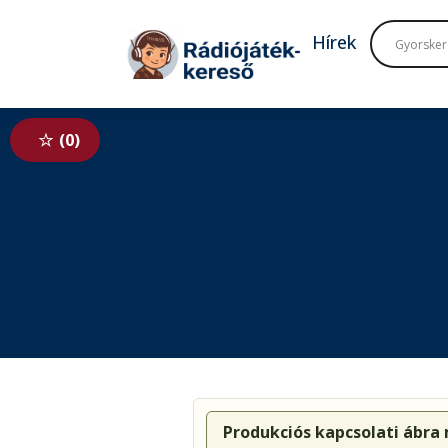
Tovább a navigációhoz
Tovább a tartalomhoz
Hírek
0
Produkciós kapcsolati ábra