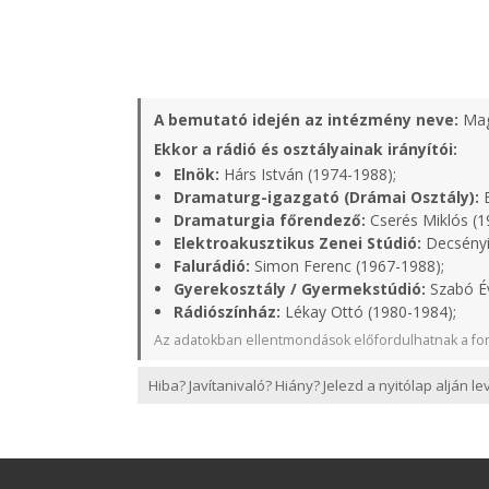
A bemutató idején az intézmény neve:
Mag
Ekkor a rádió és osztályainak irányítói:
Elnök:
Hárs István (1974-1988);
Dramaturg-igazgató (Drámai Osztály):
B
Dramaturgia főrendező:
Cserés Miklós (1
Elektroakusztikus Zenei Stúdió:
Decsényi
Falurádió:
Simon Ferenc (1967-1988);
Gyerekosztály / Gyermekstúdió:
Szabó Év
Rádiószínház:
Lékay Ottó (1980-1984);
Az adatokban ellentmondások előfordulhatnak a for
Hiba? Javítanivaló? Hiány? Jelezd a nyitólap alján l