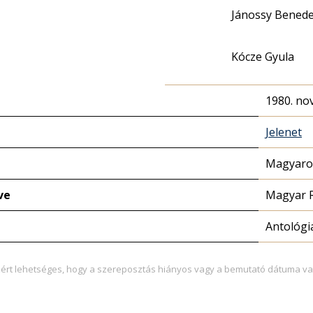
Jánossy Bened
Kócze Gyula
1980. no
Jelenet
Magyaror
ve
Magyar 
Antológi
zért lehetséges, hogy a szereposztás hiányos vagy a bemutató dátuma va