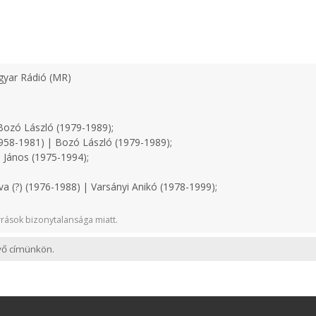
yar Rádió (MR)
ozó László (1979-1989);
958-1981) | Bozó László (1979-1989);
 János (1975-1994);
a (?) (1976-1988) | Varsányi Anikó (1978-1999);
rások bizonytalansága miatt.
evő címünkön.