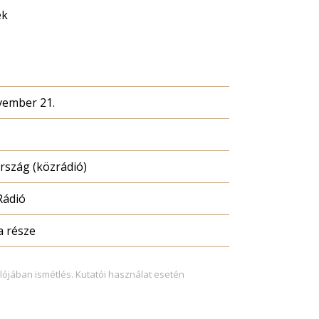
ek
vember 21.
szág (közrádió)
Rádió
a része
lójában ismétlés. Kutatói használat esetén