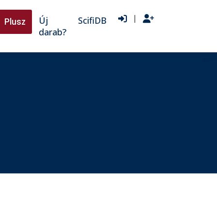
|
Új
ScifiDB
Plusz
darab?