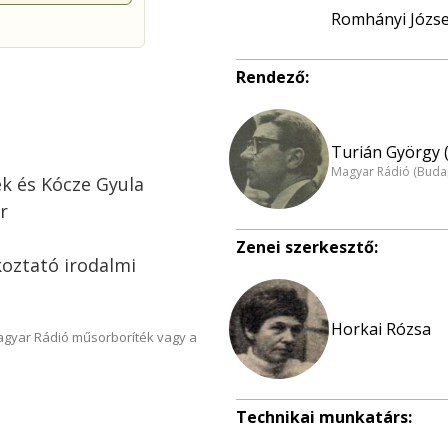
Romhányi Józse
Rendező:
Turián György 
Magyar Rádió (Buda
k és Kócze Gyula
r
Zenei szerkesztő:
oztató irodalmi
Horkai Rózsa
Magyar Rádió műsorboríték vagy a
Technikai munkatárs: