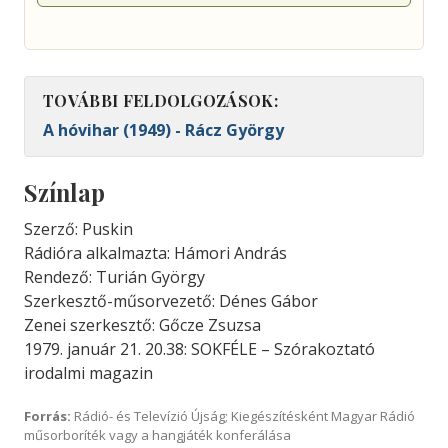
TOVÁBBI FELDOLGOZÁSOK:
A hóvihar (1949) - Rácz György
Színlap
Szerző: Puskin
Rádióra alkalmazta: Hámori András
Rendező: Turián György
Szerkesztő-műsorvezető: Dénes Gábor
Zenei szerkesztő: Gőcze Zsuzsa
1979. január 21. 20.38: SOKFÉLE – Szórakoztató
irodalmi magazin
Forrás:
Rádió- és Televízió Újság; Kiegészítésként Magyar Rádió
műsorboríték vagy a hangjáték konferálása