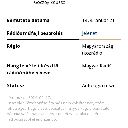
Göczey Zsuzsa
Bemutató dátuma
1979. január 21.
Rádiós műfaji besorolás
Jelenet
Régió
Magyarország
(közrádió)
Hangfelvételt készítő
Magyar Rádió
rádió/műhely neve
Státusz
Antológia része
Létrehozva: 2024. 09. 17.
Ez az oldal létrehozása óta még nem volt átnézve, ezért
lehetséges, hogy a szereposztás hiányos vagy a bemutató
dátuma valójában ismétlés. Kutatói használat esetén
rádióújságból ellenőrizendő.