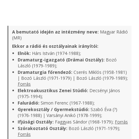
A bemutató idején az intézmény neve:
Magyar Rádió
(MR)
Ekkor a rádió és osztályainak irányítói:
Elnök:
Hárs István (1974-1988);
Dramaturg-igazgató (Drámai Osztály):
Bozó
László (1979-1989);
Dramaturgia főrendező:
Cserés Miklós (1958-1981)
| Bozó László (1971-1979) | Bozó László (1979-1989);
Forrás
Elektroakusztikus Zenei Stúdió:
Decsényi János
(1975-1994);
Falurádió:
Simon Ferenc (1967-1988);
Gyerekosztály / Gyermekstúdió:
Szabó Éva (?)
(1976-1988) | Varsányi Anikó (1978-1999);
Ifjúsági Osztály:
Faggyas Sándor (1968-1979);
Forrás
Szórakoztató Osztály:
Bozó László (1971-1979);
Forrás