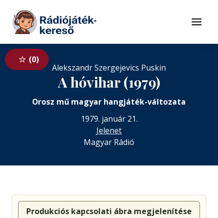
Tovább a navigációhoz
Tovább a tartalomhoz
Menü
0
Alekszandr Szergejevics Puskin
A hóvihar (1979)
Orosz mű magyar hangjáték-változata
1979. január 21.
Jelenet
Magyar Rádió
Produkciós kapcsolati ábra megjelenítése