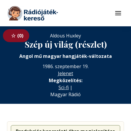
Tovább a navigációhoz
Tovább a tartalomhoz
Menü
0
Aldous Huxley
Szép új világ (részlet)
Angol mű magyar hangjáték-változata
1986. szeptember 19.
Jelenet
Megközelítés:
Sci-fi
|
Magyar Rádió