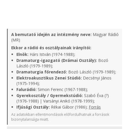
A bemutató idején az intézmény neve:
Magyar Rádió
(MR)
Ekkor a rádió és osztályainak irányítói:
Elnök:
Hárs István (1974-1988);
Dramaturg-igazgató (Drámai Osztály):
Bozó
László (1979-1989);
Dramaturgia főrendező:
Bozó László (1979-1989);
Elektroakusztikus Zenei Stúdió:
Decsényi János
(1975-1994);
Falurádió:
Simon Ferenc (1967-1988);
Gyerekosztály / Gyermekstúdió:
Szabó Éva (?)
(1976-1988) | Varsányi Anikó (1978-1999);
Ifjúsági Osztály:
Rékai Gábor (1986);
Forrás
Az adatokban ellentmondások előfordulhatnak a források
bizonytalansága miatt.