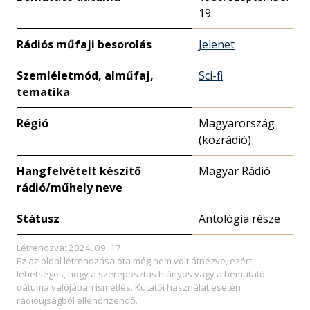
19.
Rádiós műfaji besorolás
Jelenet
Szemléletmód, alműfaj,
Sci-fi
tematika
Régió
Magyarország
(közrádió)
Hangfelvételt készítő
Magyar Rádió
rádió/műhely neve
Státusz
Antológia része
Létrehozva: 2024. 09. 17.
Ez az oldal létrehozása óta még nem volt átnézve, ezért
lehetséges, hogy a szereposztás hiányos vagy a bemutató
dátuma valójában ismétlés. Kutatói használat esetén
rádióújságból ellenőrizendő.