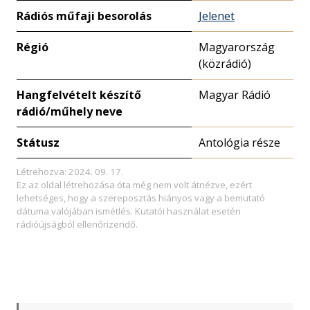
Rádiós műfaji besorolás
Jelenet
Régió
Magyarország
(közrádió)
Hangfelvételt készítő
Magyar Rádió
rádió/műhely neve
Státusz
Antológia része
Létrehozva: 2024. 09. 17.
Ez az oldal létrehozása óta még nem volt átnézve, ezért
lehetséges, hogy a szereposztás hiányos vagy a bemutató
dátuma valójában ismétlés. Kutatói használat esetén
rádióújságból ellenőrizendő.