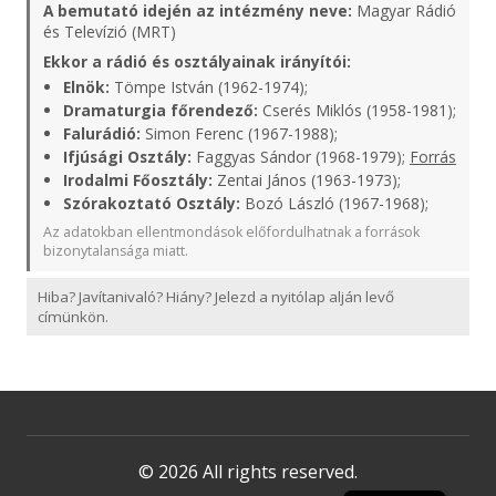
A bemutató idején az intézmény neve:
Magyar Rádió
és Televízió (MRT)
Ekkor a rádió és osztályainak irányítói:
Elnök:
Tömpe István (1962-1974);
Dramaturgia főrendező:
Cserés Miklós (1958-1981);
Falurádió:
Simon Ferenc (1967-1988);
Ifjúsági Osztály:
Faggyas Sándor (1968-1979);
Forrás
Irodalmi Főosztály:
Zentai János (1963-1973);
Szórakoztató Osztály:
Bozó László (1967-1968);
Az adatokban ellentmondások előfordulhatnak a források
bizonytalansága miatt.
Hiba? Javítanivaló? Hiány? Jelezd a nyitólap alján levő
címünkön.
© 2026 All rights reserved.