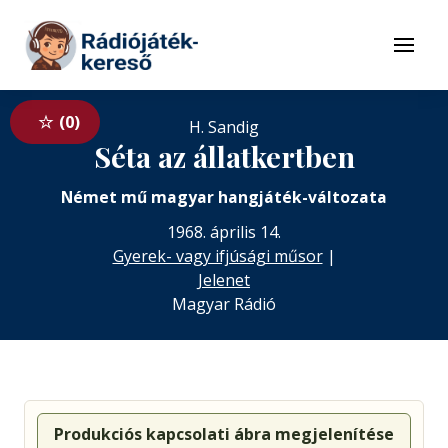
Tovább a navigációhoz
Tovább a tartalomhoz
Menü
0
H. Sandig
Séta az állatkertben
Német mű magyar hangjáték-változata
1968. április 14.
Gyerek- vagy ifjúsági műsor
|
Jelenet
Magyar Rádió
Produkciós kapcsolati ábra megjelenítése