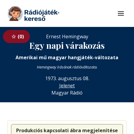
Tovább a navigációhoz
Tovább a tartalomhoz
Menü
0
Ernest Hemingway
Egy napi várakozás
Amerikai mű magyar hangjáték-változata
Hemingway írásának rádióváltozata.
1973. augusztus 08.
Jelenet
Magyar Rádió
Produkciós kapcsolati ábra megjelenítése