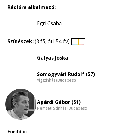
Rádióra alkalmazó:
Egri Csaba
Színészek:
(3 fő, átl. 54 év)
Életkori
eloszlás
Galyas Jóska
nagyítása
Somogyvári Rudolf (57)
Vígszínház (Budapest)
Agárdi Gábor (51)
Nemzeti Színház (Budapest)
Fordító: