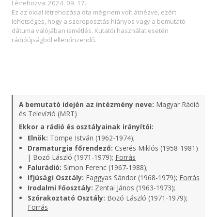
Létrehozva: 2024. 09. 17.
Ez az oldal létrehozása óta még nem volt átnézve, ezért
lehetséges, hogy a szereposztás hiányos vagy a bemutató
dátuma valójában ismétlés. Kutatói használat esetén
rádióújságból ellenőrizendő.
A bemutató idején az intézmény neve:
Magyar Rádió
és Televízió (MRT)
Ekkor a rádió és osztályainak irányítói:
Elnök:
Tömpe István (1962-1974);
Dramaturgia főrendező:
Cserés Miklós (1958-1981)
| Bozó László (1971-1979);
Forrás
Falurádió:
Simon Ferenc (1967-1988);
Ifjúsági Osztály:
Faggyas Sándor (1968-1979);
Forrás
Irodalmi Főosztály:
Zentai János (1963-1973);
Szórakoztató Osztály:
Bozó László (1971-1979);
Forrás