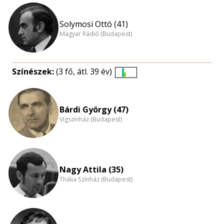
Solymosi Ottó (41)
Magyar Rádió (Budapest)
Színészek:
(3 fő, átl. 39 év)
Életkori
eloszlás
nagyítása
Bárdi György (47)
Vígszínház (Budapest)
Nagy Attila (35)
Thália Színház (Budapest)