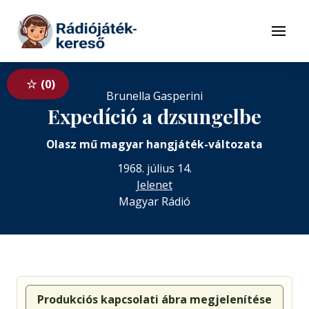
Tovább a navigációhoz
Tovább a tartalomhoz
Menü
0
Brunella Gasperini
Expedíció a dzsungelbe
Olasz mű magyar hangjáték-változata
1968. július 14.
Jelenet
Magyar Rádió
Produkciós kapcsolati ábra megjelenítése