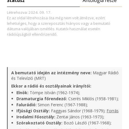
Státusz
Antológia része
Létrehozva: 2024. 09. 17.
Ez az oldal létrehozása óta még nem volt átnézve, ezért
lehetséges, hogy a szereposztás hiányos vagy a bemutató
dátuma valójában ismétlés. Kutatói használat esetén
rádióújságból ellenőrizendő.
A bemutató idején az intézmény neve:
Magyar Rádió
és Televízió (MRT)
Ekkor a rádió és osztályainak irányítói:
Elnök:
Tömpe István (1962-1974);
Dramaturgia főrendező:
Cserés Miklós (1958-1981);
Falurádió:
Simon Ferenc (1967-1988);
Ifjúsági Osztály:
Faggyas Sándor (1968-1979);
Forrás
Irodalmi Főosztály:
Zentai János (1963-1973);
Szórakoztató Osztály:
Bozó László (1967-1968);