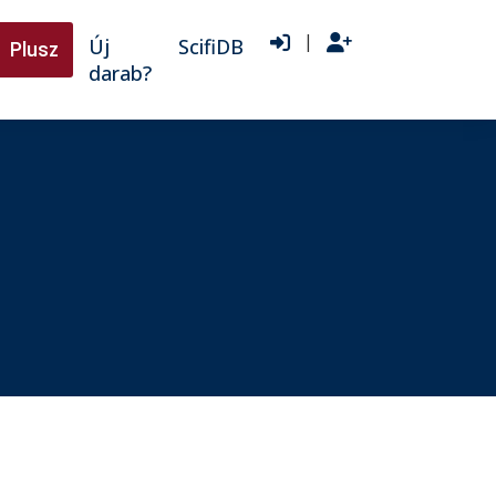
|
Új
ScifiDB
Plusz
darab?