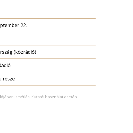
eptember 22.
szág (közrádió)
Rádió
a része
lójában ismétlés. Kutatói használat esetén