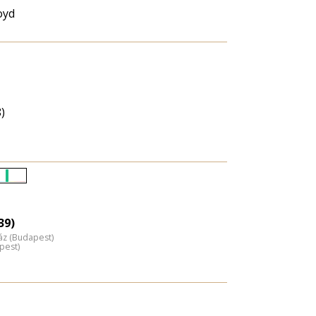
oyd
)
Életkori
eloszlás
nagyítása
39)
áz (Budapest)
pest)