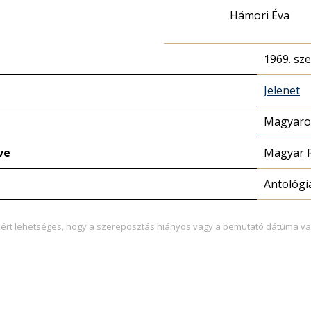
Hámori Éva
1969. sz
Jelenet
Magyaror
ve
Magyar 
Antológi
zért lehetséges, hogy a szereposztás hiányos vagy a bemutató dátuma va