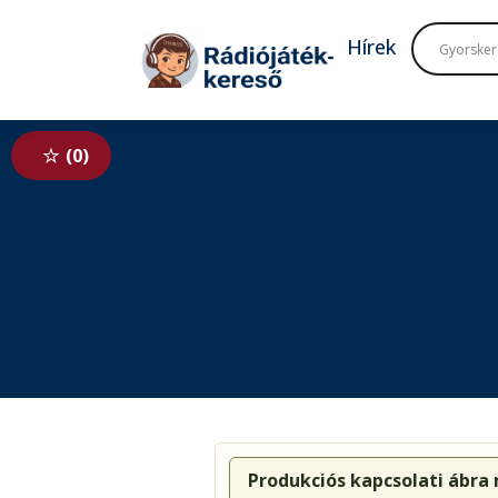
Tovább a navigációhoz
Tovább a tartalomhoz
Hírek
0
Produkciós kapcsolati ábra