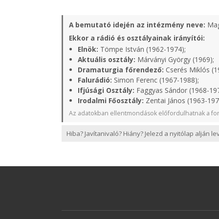
A bemutató idején az intézmény neve:
Mag
Ekkor a rádió és osztályainak irányítói:
Elnök:
Tömpe István (1962-1974);
Aktuális osztály:
Márványi György (1969);
Dramaturgia főrendező:
Cserés Miklós (1
Falurádió:
Simon Ferenc (1967-1988);
Ifjúsági Osztály:
Faggyas Sándor (1968-19
Irodalmi Főosztály:
Zentai János (1963-197
Az adatokban ellentmondások előfordulhatnak a for
Hiba? Javítanivaló? Hiány? Jelezd a nyitólap alján l