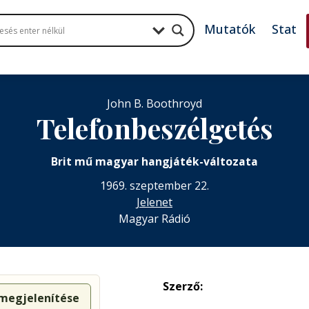
Mutatók
Stat
John B. Boothroyd
Telefonbeszélgetés
Brit mű magyar hangjáték-változata
1969. szeptember 22.
Jelenet
Magyar Rádió
Szerző:
 megjelenítése