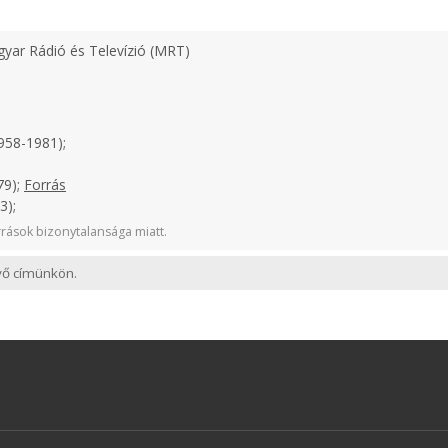
yar Rádió és Televízió (MRT)
958-1981);
79);
Forrás
3);
rások bizonytalansága miatt.
evő címünkön.