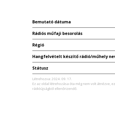
Bemutató dátuma
Rádiós műfaji besorolás
Régió
Hangfelvételt készítő rádió/műhely ne
Státusz
Létrehozva: 2024. 09. 17.
Ez az oldal létrehozása óta még nem volt átnézve, e
rádióújságból ellenőrizendő.