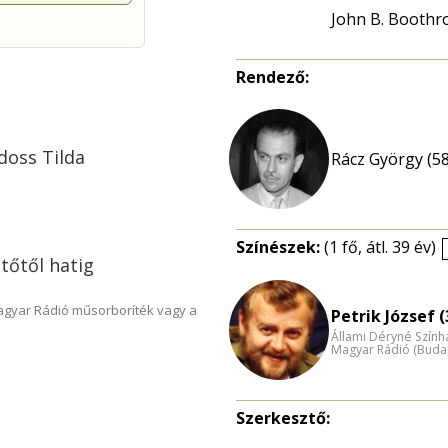
John B. Boothr
Rendező:
doss Tilda
Rácz György (58
Színészek:
(1 fő, átl. 39 év)
ttőtől hatig
Magyar Rádió műsorboríték vagy a
Petrik József (
Állami Déryné Szính
Magyar Rádió (Buda
Szerkesztő: