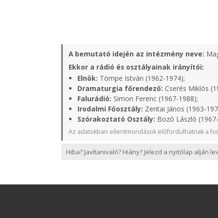
A bemutató idején az intézmény neve:
Mag
Ekkor a rádió és osztályainak irányítói:
Elnök:
Tömpe István (1962-1974);
Dramaturgia főrendező:
Cserés Miklós (1
Falurádió:
Simon Ferenc (1967-1988);
Irodalmi Főosztály:
Zentai János (1963-197
Szórakoztató Osztály:
Bozó László (1967-
Az adatokban ellentmondások előfordulhatnak a for
Hiba? Javítanivaló? Hiány? Jelezd a nyitólap alján l