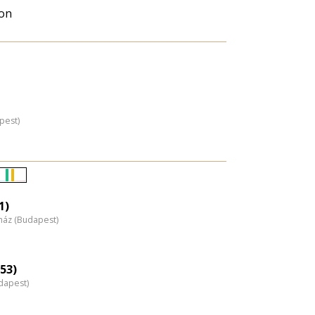
on
pest)
Életkori
eloszlás
1)
nház (Budapest)
nagyítása
(53)
dapest)