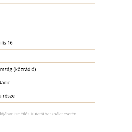
lis 16.
szág (közrádió)
Rádió
a része
lójában ismétlés. Kutatói használat esetén