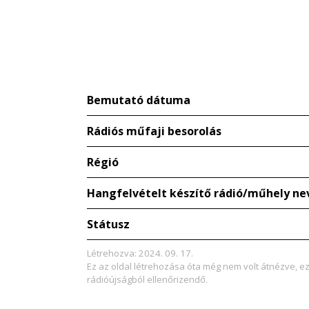
Bemutató dátuma
Rádiós műfaji besorolás
Régió
Hangfelvételt készítő rádió/műhely ne
Státusz
Létrehozva: 2024. 09. 17.
Ez az oldal létrehozása óta még nem volt átnézve, e
rádióújságból ellenőrizendő.