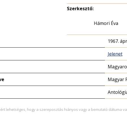
Szerkesztő:
Hámori Éva
1967. ápri
Jelenet
Magyaror
ve
Magyar 
Antológi
zért lehetséges, hogy a szereposztás hiányos vagy a bemutató dátuma va