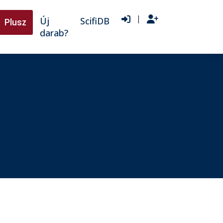
|
Új
ScifiDB
Plusz
darab?