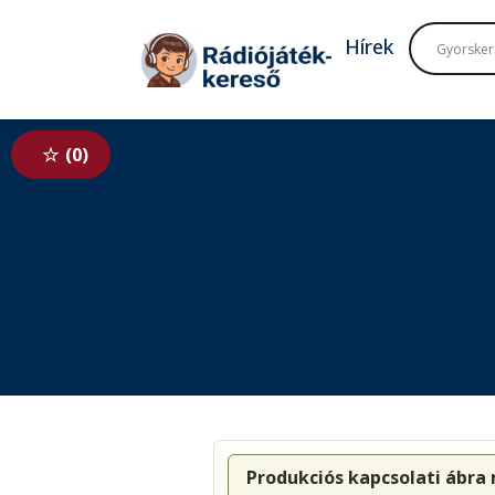
Tovább a navigációhoz
Tovább a tartalomhoz
Hírek
0
Produkciós kapcsolati ábra