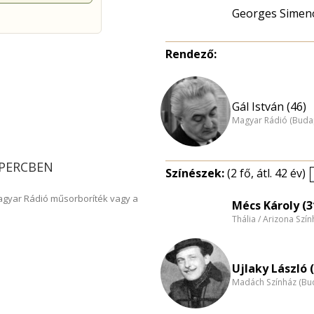
Georges Simen
Rendező:
Gál István (46)
Magyar Rádió (Buda
20 PERCBEN
Színészek:
(2 fő, átl. 42 év)
Magyar Rádió műsorboríték vagy a
Mécs Károly (3
Thália / Arizona Szí
Ujlaky László 
Madách Színház (Bu