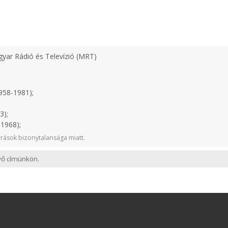
yar Rádió és Televízió (MRT)
958-1981);
3);
1968);
rások bizonytalansága miatt.
evő címünkön.