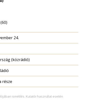
0)
(60)
vember 24.
szág (közrádió)
Rádió
a része
lójában ismétlés. Kutatói használat esetén