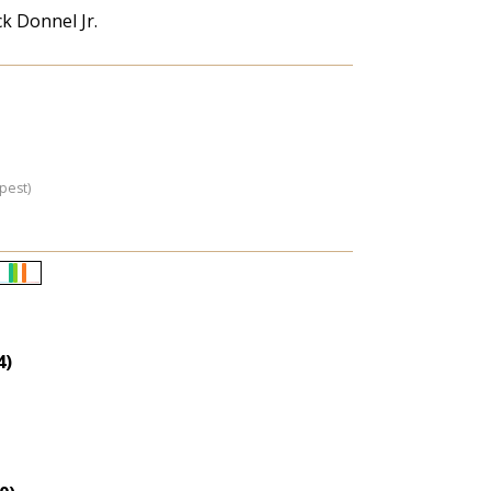
ck Donnel Jr.
pest)
Életkori
eloszlás
nagyítása
4)