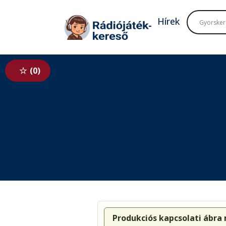
Tovább a navigációhoz
Tovább a tartalomhoz
Hírek
0
Produkciós kapcsolati ábra