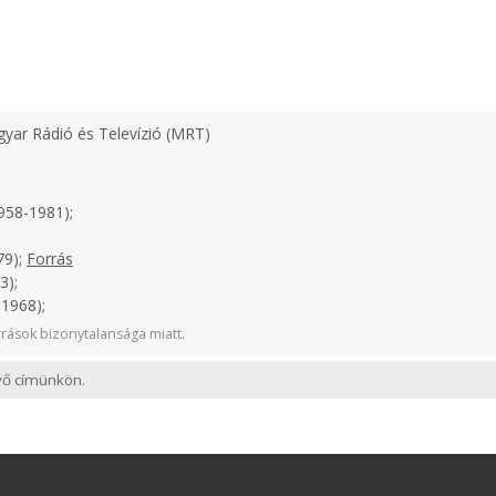
yar Rádió és Televízió (MRT)
958-1981);
79);
Forrás
3);
1968);
rások bizonytalansága miatt.
evő címünkön.