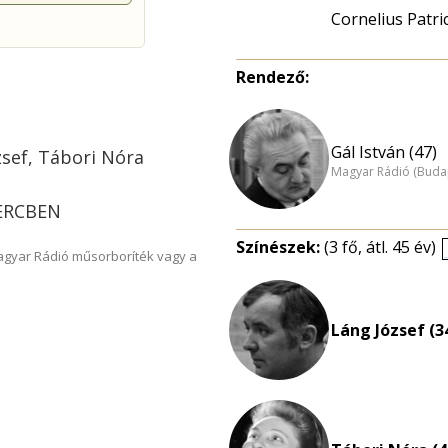
Cornelius Patri
Rendező:
Gál István (47)
zsef, Tábori Nóra
Magyar Rádió (Buda
PERCBEN
Színészek:
(3 fő, átl. 45 év)
Magyar Rádió műsorboríték vagy a
Láng József (3