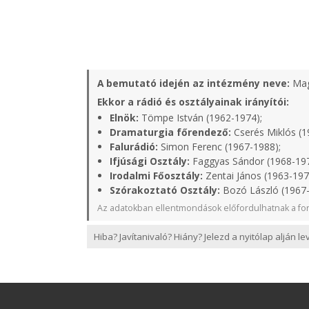
A bemutató idején az intézmény neve:
Mag
Ekkor a rádió és osztályainak irányítói:
Elnök:
Tömpe István (1962-1974);
Dramaturgia főrendező:
Cserés Miklós (1
Falurádió:
Simon Ferenc (1967-1988);
Ifjúsági Osztály:
Faggyas Sándor (1968-19
Irodalmi Főosztály:
Zentai János (1963-197
Szórakoztató Osztály:
Bozó László (1967-
Az adatokban ellentmondások előfordulhatnak a for
Hiba? Javítanivaló? Hiány? Jelezd a nyitólap alján l