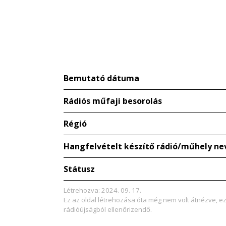
Bemutató dátuma
Rádiós műfaji besorolás
Régió
Hangfelvételt készítő rádió/műhely ne
Státusz
Létrehozva: 2024. 09. 17.
Ez az oldal létrehozása óta még nem volt átnézve, e
rádióújságból ellenőrizendő.