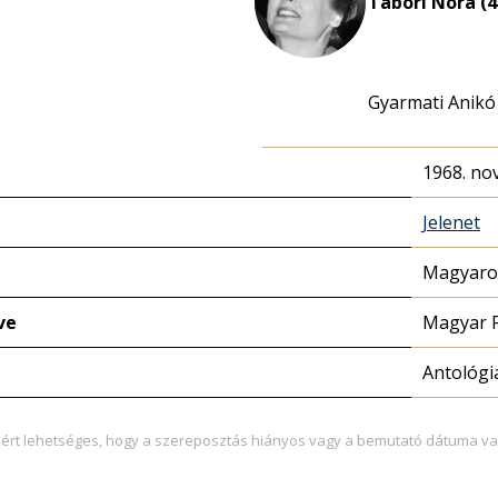
Tábori Nóra (4
Gyarmati Anikó 
1968. no
Jelenet
Magyaror
ve
Magyar 
Antológi
zért lehetséges, hogy a szereposztás hiányos vagy a bemutató dátuma va