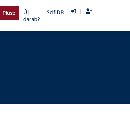
|
Új
ScifiDB
Plusz
darab?