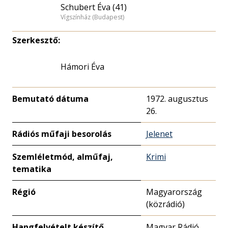
Schubert Éva (41)
Vígszínház (Budapest)
Szerkesztő:
Hámori Éva
Bemutató dátuma
1972. augusztus
26.
Rádiós műfaji besorolás
Jelenet
Szemléletmód, alműfaj,
Krimi
tematika
Régió
Magyarország
(közrádió)
Hangfelvételt készítő
Magyar Rádió