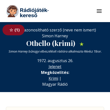
Tovább a navigációhoz
Tovább a tartalomhoz
Menü
Nem azonosítható szerző (neve nem ismert)
1
Simon Harney
Othello (krimi)
★
Simon Harney bűnügyi elbeszélését rádióra alkalmazta Révész Tibor.
1972. augusztus 26.
Jelenet
Megközelítés:
Krimi
|
Magyar Rádió