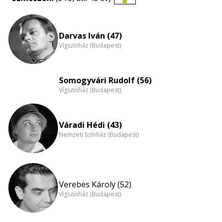
Életkori
eloszlás
nagyítása
Darvas Iván (47)
Vígszínház (Budapest)
Somogyvári Rudolf (56)
Vígszínház (Budapest)
Váradi Hédi (43)
Nemzeti Színház (Budapest)
Verebes Károly (52)
Vígszínház (Budapest)