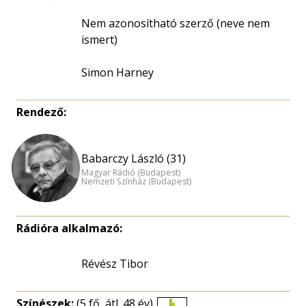
Nem azonosítható szerző (neve nem
ismert)
Simon Harney
Rendező:
Babarczy László (31)
Magyar Rádió (Budapest)
Nemzeti Színház (Budapest)
Rádióra alkalmazó:
Révész Tibor
Színészek:
(5 fő, átl. 48 év)