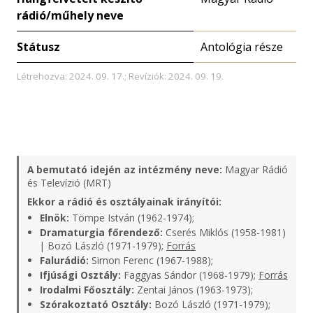
rádió/műhely neve
Státusz
Antológia része
Létrehozva: 2024. 09. 17.; Revíziók: 2024. 09. 19.
A bemutató idején az intézmény neve:
Magyar Rádió
és Televízió (MRT)
Ekkor a rádió és osztályainak irányítói:
Elnök:
Tömpe István (1962-1974);
Dramaturgia főrendező:
Cserés Miklós (1958-1981)
| Bozó László (1971-1979);
Forrás
Falurádió:
Simon Ferenc (1967-1988);
Ifjúsági Osztály:
Faggyas Sándor (1968-1979);
Forrás
Irodalmi Főosztály:
Zentai János (1963-1973);
Szórakoztató Osztály:
Bozó László (1971-1979);