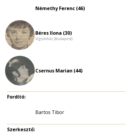
eloszlás
Némethy Ferenc (46)
nagyítása
Béres Ilona (30)
Vígszínház (Budapest)
Csernus Marian (44)
Fordító:
Bartos Tibor
Szerkesztő: