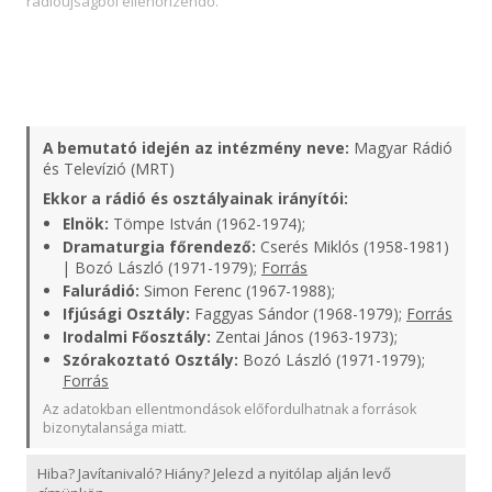
rádióújságból ellenőrizendő.
A bemutató idején az intézmény neve:
Magyar Rádió
és Televízió (MRT)
Ekkor a rádió és osztályainak irányítói:
Elnök:
Tömpe István (1962-1974);
Dramaturgia főrendező:
Cserés Miklós (1958-1981)
| Bozó László (1971-1979);
Forrás
Falurádió:
Simon Ferenc (1967-1988);
Ifjúsági Osztály:
Faggyas Sándor (1968-1979);
Forrás
Irodalmi Főosztály:
Zentai János (1963-1973);
Szórakoztató Osztály:
Bozó László (1971-1979);
Forrás
Az adatokban ellentmondások előfordulhatnak a források
bizonytalansága miatt.
Hiba? Javítanivaló? Hiány? Jelezd a nyitólap alján levő