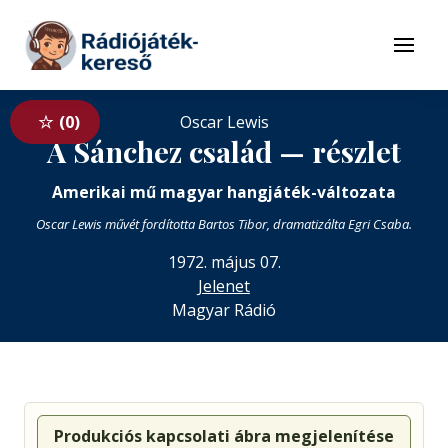
Tovább a navigációhoz
Tovább a tartalomhoz
Menü
0
Oscar Lewis
A Sánchez család — részlet
Amerikai mű magyar hangjáték-változata
Oscar Lewis művét fordította Bartos Tibor, dramatizálta Egri Csaba.
1972. május 07.
Jelenet
Magyar Rádió
Produkciós kapcsolati ábra megjelenítése