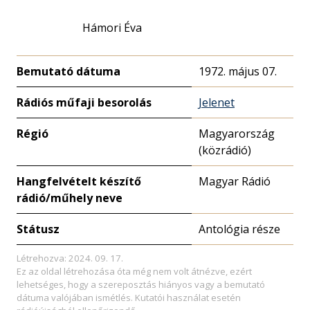
Hámori Éva
Bemutató dátuma
1972. május 07.
Rádiós műfaji besorolás
Jelenet
Régió
Magyarország
(közrádió)
Hangfelvételt készítő
Magyar Rádió
rádió/műhely neve
Státusz
Antológia része
Létrehozva: 2024. 09. 17.
Ez az oldal létrehozása óta még nem volt átnézve, ezért
lehetséges, hogy a szereposztás hiányos vagy a bemutató
dátuma valójában ismétlés. Kutatói használat esetén