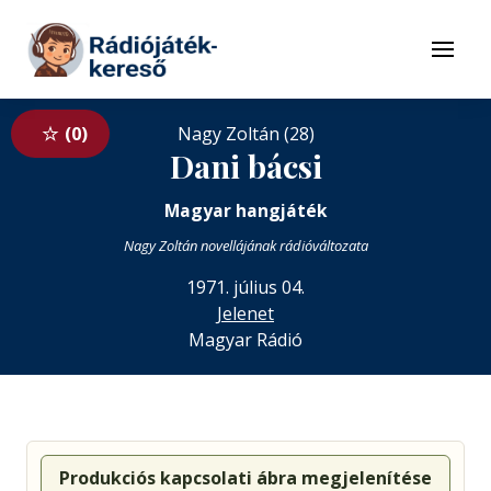
Tovább a navigációhoz
Tovább a tartalomhoz
Menü
0
Nagy Zoltán (28)
Dani bácsi
Magyar hangjáték
Nagy Zoltán novellájának rádióváltozata
1971. július 04.
Jelenet
Magyar Rádió
Produkciós kapcsolati ábra megjelenítése