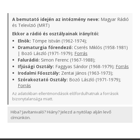
A bemutató idején az intézmény neve:
Magyar Rádió
és Televízió (MRT)
Ekkor a rádió és osztályainak irányítói:
Elnök:
Tömpe István (1962-1974);
Dramaturgia főrendező:
Cserés Miklós (1958-1981)
| Bozó László (1971-1979);
Forrás
Falurádió:
Simon Ferenc (1967-1988);
Ifjúsági Osztály:
Faggyas Sándor (1968-1979);
Forrás
Irodalmi Főosztály:
Zentai János (1963-1973);
Szórakoztató Osztály:
Bozó László (1971-1979);
Forrás
Az adatokban ellentmondások előfordulhatnak a források
bizonytalansága miatt.
Hiba? Javítanivaló? Hiány? Jelezd a nyitólap alján levő
címünkön.