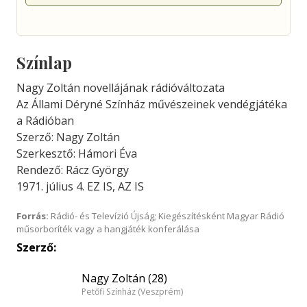
Színlap
Nagy Zoltán novellájának rádióváltozata
Az Állami Déryné Színház művészeinek vendégjátéka
a Rádióban
Szerző: Nagy Zoltán
Szerkesztő: Hámori Éva
Rendező: Rácz György
1971. július 4. EZ IS, AZ IS
Forrás:
Rádió- és Televízió Újság; Kiegészítésként Magyar Rádió
műsorboríték vagy a hangjáték konferálása
Szerző:
Nagy Zoltán (28)
Petőfi Színház (Veszprém)