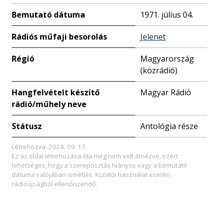
Bemutató dátuma
1971. július 04.
Rádiós műfaji besorolás
Jelenet
Régió
Magyarország
(közrádió)
Hangfelvételt készítő
Magyar Rádió
rádió/műhely neve
Státusz
Antológia része
Létrehozva: 2024. 09. 17.
Ez az oldal létrehozása óta még nem volt átnézve, ezért
lehetséges, hogy a szereposztás hiányos vagy a bemutató
dátuma valójában ismétlés. Kutatói használat esetén
rádióújságból ellenőrizendő.