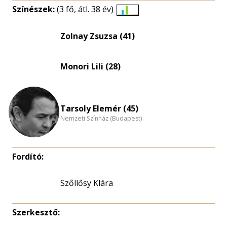
Színészek:
(3 fő, átl. 38 év)
Életkori
eloszlás
Zolnay Zsuzsa (41)
nagyítása
Monori Lili (28)
Tarsoly Elemér (45)
Nemzeti Színház (Budapest)
Fordító:
Szőllősy Klára
Szerkesztő: