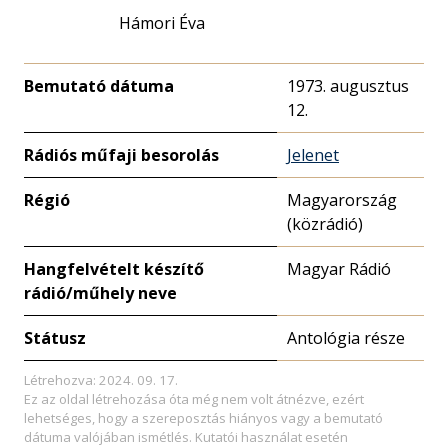
Hámori Éva
Bemutató dátuma
1973. augusztus
12.
Rádiós műfaji besorolás
Jelenet
Régió
Magyarország
(közrádió)
Hangfelvételt készítő
Magyar Rádió
rádió/műhely neve
Státusz
Antológia része
Létrehozva: 2024. 09. 17.
Ez az oldal létrehozása óta még nem volt átnézve, ezért
lehetséges, hogy a szereposztás hiányos vagy a bemutató
dátuma valójában ismétlés. Kutatói használat esetén