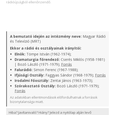
rádióújságból ellenőrizendő.
A bemutató idején az intézmény neve:
Magyar Rádió
és Televízió (MRT)
Ekkor a rádió és osztályainak irányítói:
Elnök:
Tömpe István (1962-1974);
Dramaturgia főrendező:
Cserés Miklós (1958-1981)
| Bozó László (1971-1979);
Forrás
Falurádió:
Simon Ferenc (1967-1988);
Ifjúsági Osztály:
Faggyas Sándor (1968-1979);
Forrás
Irodalmi Főosztály:
Zentai János (1963-1973);
Szórakoztató Osztály:
Bozó László (1971-1979);
Forrás
Az adatokban ellentmondások előfordulhatnak a források
bizonytalansága miatt.
Hiba? Javítanivaló? Hiány? Jelezd a nyitólap alján levő