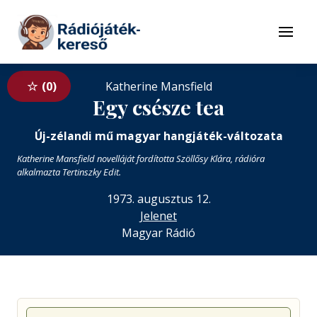
Tovább a navigációhoz
Tovább a tartalomhoz
Menü
0
Katherine Mansfield
Egy csésze tea
Új-zélandi mű magyar hangjáték-változata
Katherine Mansfield novelláját fordította Szöllősy Klára, rádióra
alkalmazta Tertinszky Edit.
1973. augusztus 12.
Jelenet
Magyar Rádió