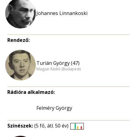
Johannes Linnankoski
Rendező:
Turián György (47)
Magyar Rádió (Budapest)
Rádióra alkalmazó:
Felméry György
Színészek:
(5 fő, átl. 50 év)
Életkori