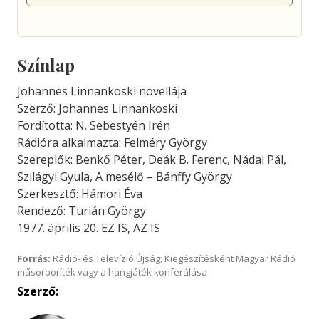
Színlap
Johannes Linnankoski novellája
Szerző: Johannes Linnankoski
Fordította: N. Sebestyén Irén
Rádióra alkalmazta: Felméry György
Szereplők: Benkő Péter, Deák B. Ferenc, Nádai Pál,
Szilágyi Gyula, A mesélő – Bánffy György
Szerkesztő: Hámori Éva
Rendező: Turián György
1977. április 20. EZ IS, AZ IS
Forrás:
Rádió- és Televízió Újság; Kiegészítésként Magyar Rádió
műsorboríték vagy a hangjáték konferálása
Szerző: