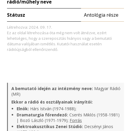
rádió/műhely neve
Státusz
Antológia része
Létrehozva: 2024. 09. 17.
Ez az oldal létrehozása óta még nem volt átnézve, ezért
lehetséges, hogy a szereposztás hiányos vagy a bemutató
dátuma valójában ismétlés. Kutatói használat esetén
rádióújságból ellenőrizendő.
A bemutató idején az intézmény neve:
Magyar Rádió
(MR)
Ekkor a rádió és osztályainak irányítói:
Elnök:
Hárs István (1974-1988);
Dramaturgia főrendező:
Cserés Miklós (1958-1981)
| Bozó László (1971-1979);
Forrás
Elektroakusztikus Zenei Stúdió:
Decsényi János