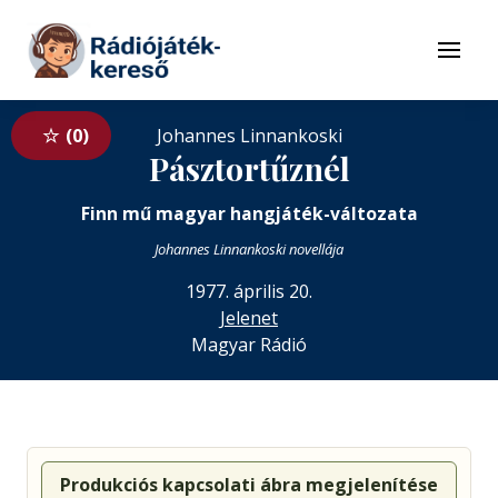
Tovább a navigációhoz
Tovább a tartalomhoz
Menü
0
Johannes Linnankoski
Pásztortűznél
Finn mű magyar hangjáték-változata
Johannes Linnankoski novellája
1977. április 20.
Jelenet
Magyar Rádió
Produkciós kapcsolati ábra megjelenítése