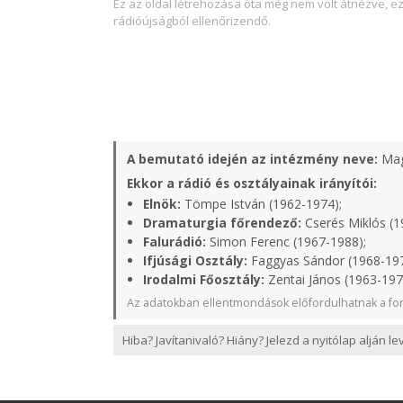
Ez az oldal létrehozása óta még nem volt átnézve, e
rádióújságból ellenőrizendő.
A bemutató idején az intézmény neve:
Mag
Ekkor a rádió és osztályainak irányítói:
Elnök:
Tömpe István (1962-1974);
Dramaturgia főrendező:
Cserés Miklós (1
Falurádió:
Simon Ferenc (1967-1988);
Ifjúsági Osztály:
Faggyas Sándor (1968-19
Irodalmi Főosztály:
Zentai János (1963-197
Az adatokban ellentmondások előfordulhatnak a for
Hiba? Javítanivaló? Hiány? Jelezd a nyitólap alján l