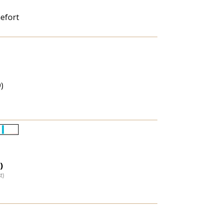
efort
)
Életkori
eloszlás
nagyítása
)
t)