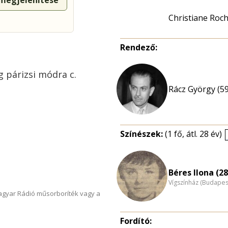
 megjelenítése
Christiane Roch
Rendező:
g párizsi módra c.
Rácz György (59
Színészek:
(1 fő, átl. 28 év)
Béres Ilona (28
Vígszínház (Budapes
Magyar Rádió műsorboríték vagy a
Fordító: