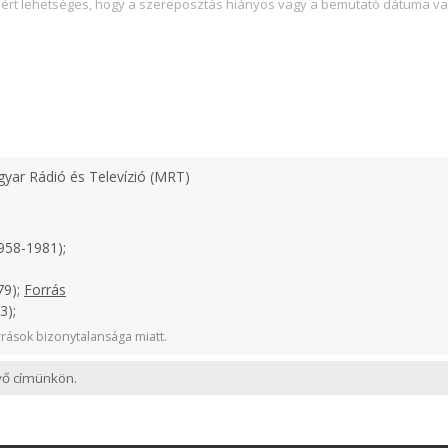
zért lehetséges, hogy a szereposztás hiányos vagy a bemutató dátuma va
yar Rádió és Televízió (MRT)
958-1981);
79);
Forrás
3);
rások bizonytalansága miatt.
evő címünkön.