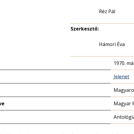
Réz Pál
Szerkesztő:
Hámori Éva
1970. már
Jelenet
Magyaror
ve
Magyar 
Antológi