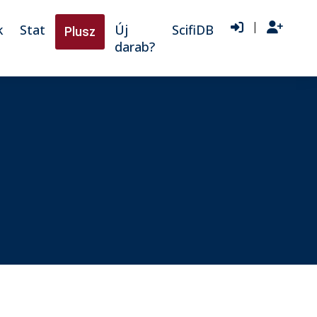
|
k
Stat
Új
ScifiDB
Plusz
darab?