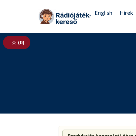
Tovább a navigációhoz
Tovább a tartalomhoz
English
Hírek
0