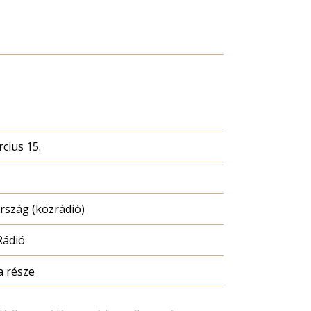
cius 15.
szág (közrádió)
Rádió
a része