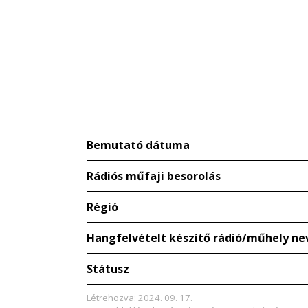
Bemutató dátuma
Rádiós műfaji besorolás
Régió
Hangfelvételt készítő rádió/műhely ne
Státusz
Létrehozva: 2024. 09. 17.