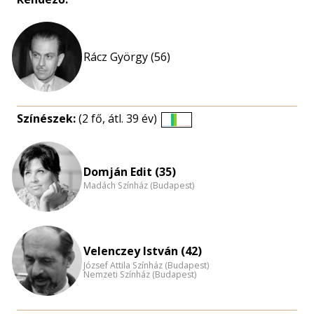
Rácz György (56)
Színészek:
(2 fő, átl. 39 év)
Életkori
eloszlás
nagyítása
Domján Edit (35)
Madách Színház (Budapest)
Velenczey István (42)
József Attila Színház (Budapest)
Nemzeti Színház (Budapest)