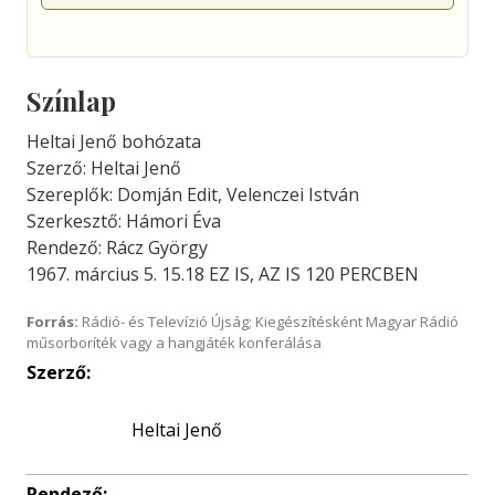
Színlap
Heltai Jenő bohózata
Szerző: Heltai Jenő
Szereplők: Domján Edit, Velenczei István
Szerkesztő: Hámori Éva
Rendező: Rácz György
1967. március 5. 15.18 EZ IS, AZ IS 120 PERCBEN
Forrás:
Rádió- és Televízió Újság; Kiegészítésként Magyar Rádió
műsorboríték vagy a hangjáték konferálása
Szerző:
Heltai Jenő
Rendező: