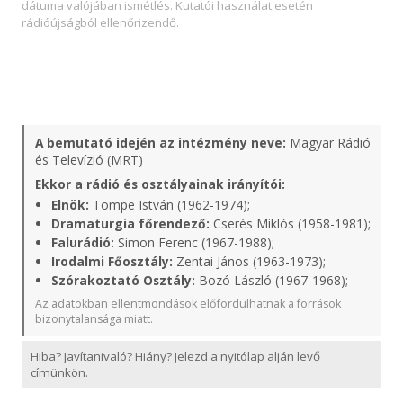
dátuma valójában ismétlés. Kutatói használat esetén
rádióújságból ellenőrizendő.
A bemutató idején az intézmény neve:
Magyar Rádió
és Televízió (MRT)
Ekkor a rádió és osztályainak irányítói:
Elnök:
Tömpe István (1962-1974);
Dramaturgia főrendező:
Cserés Miklós (1958-1981);
Falurádió:
Simon Ferenc (1967-1988);
Irodalmi Főosztály:
Zentai János (1963-1973);
Szórakoztató Osztály:
Bozó László (1967-1968);
Az adatokban ellentmondások előfordulhatnak a források
bizonytalansága miatt.
Hiba? Javítanivaló? Hiány? Jelezd a nyitólap alján levő
címünkön.