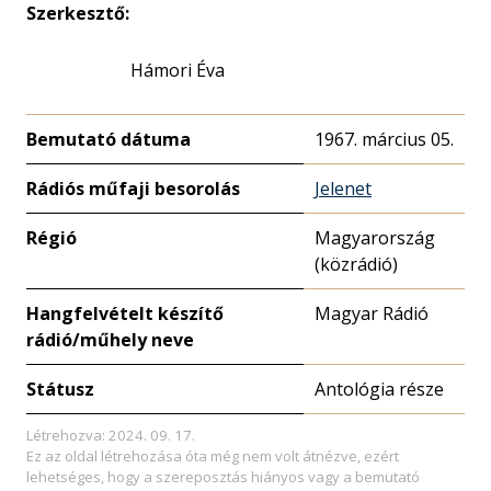
Szerkesztő:
Hámori Éva
Bemutató dátuma
1967. március 05.
Rádiós műfaji besorolás
Jelenet
Régió
Magyarország
(közrádió)
Hangfelvételt készítő
Magyar Rádió
rádió/műhely neve
Státusz
Antológia része
Létrehozva: 2024. 09. 17.
Ez az oldal létrehozása óta még nem volt átnézve, ezért
lehetséges, hogy a szereposztás hiányos vagy a bemutató