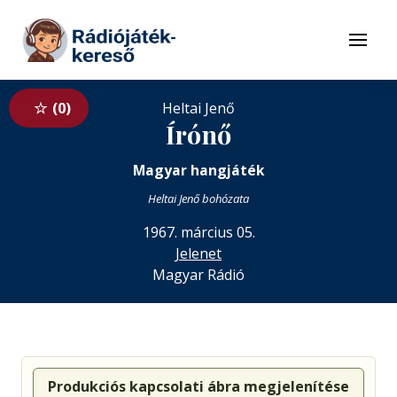
Tovább a navigációhoz
Tovább a tartalomhoz
Menü
0
Heltai Jenő
Írónő
Magyar hangjáték
Heltai Jenő bohózata
1967. március 05.
Jelenet
Magyar Rádió
Produkciós kapcsolati ábra megjelenítése