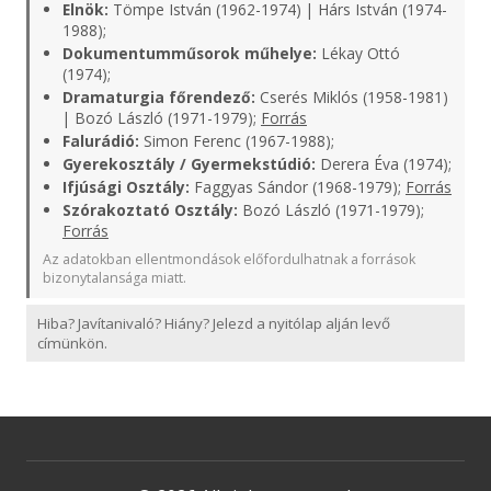
Elnök:
Tömpe István (1962-1974) | Hárs István (1974-
1988);
Dokumentumműsorok műhelye:
Lékay Ottó
(1974);
Dramaturgia főrendező:
Cserés Miklós (1958-1981)
| Bozó László (1971-1979);
Forrás
Falurádió:
Simon Ferenc (1967-1988);
Gyerekosztály / Gyermekstúdió:
Derera Éva (1974);
Ifjúsági Osztály:
Faggyas Sándor (1968-1979);
Forrás
Szórakoztató Osztály:
Bozó László (1971-1979);
Forrás
Az adatokban ellentmondások előfordulhatnak a források
bizonytalansága miatt.
Hiba? Javítanivaló? Hiány? Jelezd a nyitólap alján levő
címünkön.