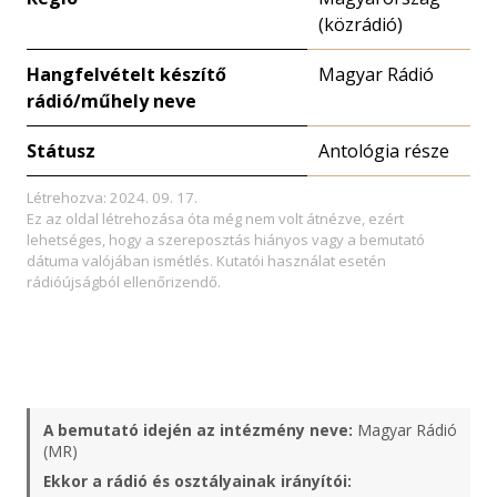
(közrádió)
Hangfelvételt készítő
Magyar Rádió
rádió/műhely neve
Státusz
Antológia része
Létrehozva: 2024. 09. 17.
Ez az oldal létrehozása óta még nem volt átnézve, ezért
lehetséges, hogy a szereposztás hiányos vagy a bemutató
dátuma valójában ismétlés. Kutatói használat esetén
rádióújságból ellenőrizendő.
A bemutató idején az intézmény neve:
Magyar Rádió
(MR)
Ekkor a rádió és osztályainak irányítói: