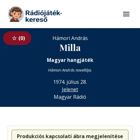
Tovább a navigációhoz
Tovább a tartalomhoz
Menü
0
Hámori András
Milla
Magyar hangjáték
Hámori András novellája.
1974. július 28.
Jelenet
Magyar Rádió
Produkciós kapcsolati ábra megjelenítése