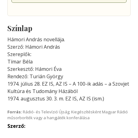
Színlap
Hámori András novellája.
Szerző: Hámori András
Szereplők:
Tímar Béla
Szerkesztő: Hámori Éva
Rendező: Turián György
1974. július 28. EZ IS, AZ IS – A 100-ik adás – a Szovjet
Kultúra és Tudomány Házából
1974. augusztus 30. 3. m. EZ IS, AZ IS (ism.)
Forrás:
Rádió- és Televízió Újság; Kiegészítésként Magyar Rádió
műsorboríték vagy a hangjáték konferálása
Szerző: