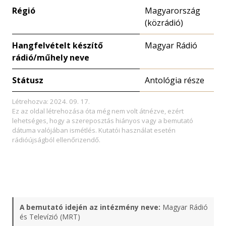
Régió
Magyarország
(közrádió)
Hangfelvételt készítő
Magyar Rádió
rádió/műhely neve
Státusz
Antológia része
Létrehozva: 2024. 09. 17.
Ez az oldal létrehozása óta még nem volt átnézve, ezért
lehetséges, hogy a szereposztás hiányos vagy a bemutató
dátuma valójában ismétlés. Kutatói használat esetén
rádióújságból ellenőrizendő.
A bemutató idején az intézmény neve:
Magyar Rádió
és Televízió (MRT)