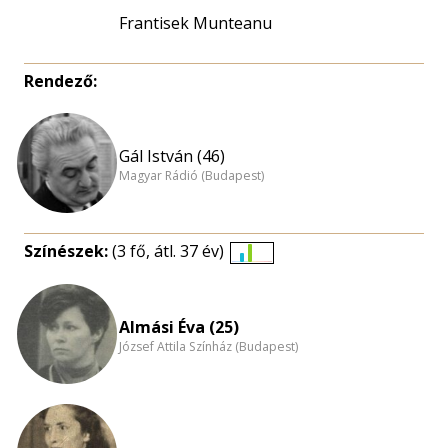
Frantisek Munteanu
Rendező:
Gál István (46)
Magyar Rádió (Budapest)
Színészek:
(3 fő, átl. 37 év)
Életkori
eloszlás
nagyítása
Almási Éva (25)
József Attila Színház (Budapest)