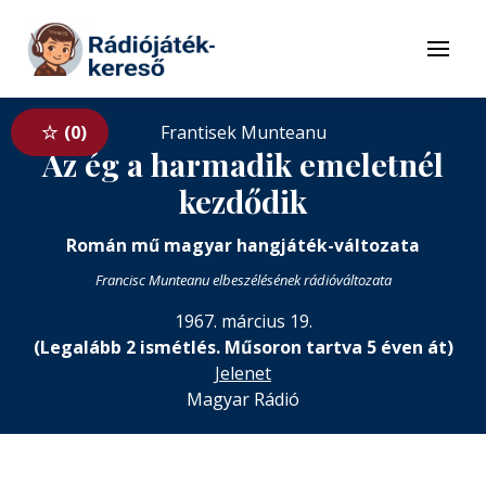
Tovább a navigációhoz
Tovább a tartalomhoz
Menü
0
Frantisek Munteanu
Az ég a harmadik emeletnél
kezdődik
Román mű magyar hangjáték-változata
Francisc Munteanu elbeszélésének rádióváltozata
1967. március 19.
(Legalább 2 ismétlés. Műsoron tartva 5 éven át)
Jelenet
Magyar Rádió