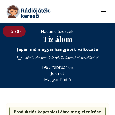
Tovább a navigációhoz
Tovább a tartalomhoz
Menü
0
Nacume Szószeki
Tíz álom
Japán mű magyar hangjáték-változata
Egy miniatűr Nacume Szószeki Tíz álom című novellájából
1967. február 05.
Jelenet
Magyar Rádió
Produkciós kapcsolati ábra megjelenítése