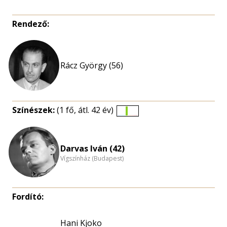
Rendező:
Rácz György (56)
Színészek:
(1 fő, átl. 42 év)
Életkori
eloszlás
nagyítása
Darvas Iván (42)
Vígszínház (Budapest)
Fordító:
Hani Kjoko