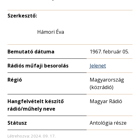
Szerkesztő:
Hámori Éva
Bemutató dátuma
1967. február 05.
Rádiós műfaji besorolás
Jelenet
Régió
Magyarország
(közrádió)
Hangfelvételt készítő
Magyar Rádió
rádió/műhely neve
Státusz
Antológia része
Létrehozva: 2024. 09. 17.