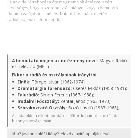
Ez az oldal létrehozása óta még nem volt átnézve, ezért
lehetséges, hogy a szereposztás hiányos vagy a bemutató
dátuma valójában ismétlés. Kutatói használat esetén
rádióújságból ellenőrizendő.
A bemutató idején az intézmény neve:
Magyar Rádió
és Televízió (MRT)
Ekkor a rádió és osztályainak irányítói:
Elnök:
Tömpe István (1962-1974);
Dramaturgia főrendező:
Cserés Miklós (1958-1981);
Falurádió:
Simon Ferenc (1967-1988);
Irodalmi Főosztály:
Zentai János (1963-1973);
Szórakoztató Osztály:
Bozó László (1967-1968);
Az adatokban ellentmondások előfordulhatnak a források
bizonytalansága miatt.
Hiba? Javítanivaló? Hiány? Jelezd a nyitólap alján levő