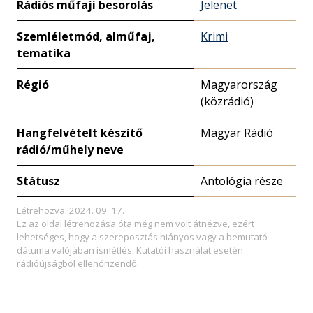
Rádiós műfaji besorolás
Jelenet
Szemléletmód, alműfaj,
Krimi
tematika
Régió
Magyarország
(közrádió)
Hangfelvételt készítő
Magyar Rádió
rádió/műhely neve
Státusz
Antológia része
Létrehozva: 2024. 09. 17.
Ez az oldal létrehozása óta még nem volt átnézve, ezért
lehetséges, hogy a szereposztás hiányos vagy a bemutató
dátuma valójában ismétlés. Kutatói használat esetén
rádióújságból ellenőrizendő.