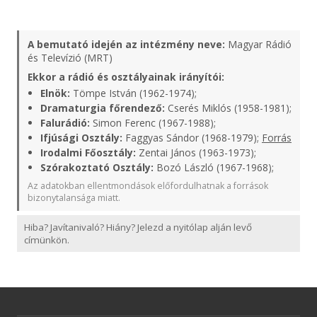
A bemutató idején az intézmény neve:
Magyar Rádió
és Televízió (MRT)
Ekkor a rádió és osztályainak irányítói:
Elnök:
Tömpe István (1962-1974);
Dramaturgia főrendező:
Cserés Miklós (1958-1981);
Falurádió:
Simon Ferenc (1967-1988);
Ifjúsági Osztály:
Faggyas Sándor (1968-1979);
Forrás
Irodalmi Főosztály:
Zentai János (1963-1973);
Szórakoztató Osztály:
Bozó László (1967-1968);
Az adatokban ellentmondások előfordulhatnak a források
bizonytalansága miatt.
Hiba? Javítanivaló? Hiány? Jelezd a nyitólap alján levő
címünkön.