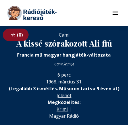
Tovább a navigációhoz
Tovább a tartalomhoz
Menü
0
Cami
A kissé szórakozott Ali fiú
Francia mű magyar hangjáték-változata
Cami krimije
6 perc
1968. március 31.
(Legalább 3 ismétlés. Műsoron tartva 9 éven át)
Jelenet
Megközelítés:
Krimi
|
Magyar Rádió