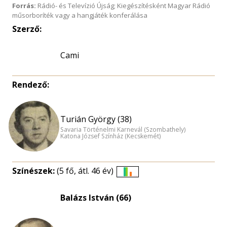
Forrás:
Rádió- és Televízió Újság; Kiegészítésként Magyar Rádió
műsorboríték vagy a hangjáték konferálása
Szerző:
Cami
Rendező:
Turián György (38)
Savaria Történelmi Karnevál (Szombathely)
Katona József Színház (Kecskemét)
Színészek:
(5 fő, átl. 46 év)
Életkori
eloszlás
Balázs István (66)
nagyítása