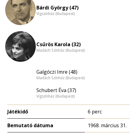
Bárdi György (47)
Vígszínház (Budapest)
Csűrös Karola (32)
Madách Színház (Budapest)
Galgóczi Imre (48)
Madách Színház (Budapest)
Schubert Éva (37)
Vígszínház (Budapest)
Játékidő
6 perc
Bemutató dátuma
1968. március 31.