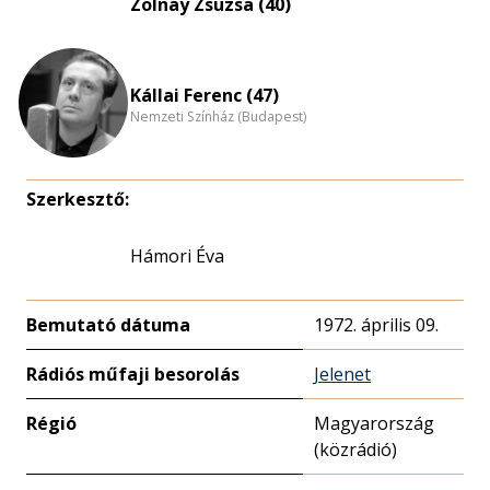
Zolnay Zsuzsa (40)
nagyítása
Kállai Ferenc (47)
Nemzeti Színház (Budapest)
Szerkesztő:
Hámori Éva
Bemutató dátuma
1972. április 09.
Rádiós műfaji besorolás
Jelenet
Régió
Magyarország
(közrádió)