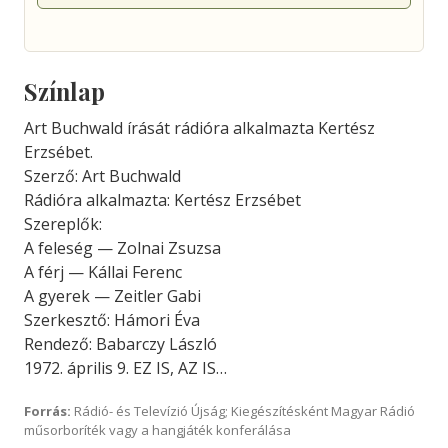
Színlap
Art Buchwald írását rádióra alkalmazta Kertész
Erzsébet.
Szerző: Art Buchwald
Rádióra alkalmazta: Kertész Erzsébet
Szereplők:
A feleség — Zolnai Zsuzsa
A férj — Kállai Ferenc
A gyerek — Zeitler Gabi
Szerkesztő: Hámori Éva
Rendező: Babarczy László
1972. április 9. EZ IS, AZ IS…
Forrás:
Rádió- és Televízió Újság; Kiegészítésként Magyar Rádió
műsorboríték vagy a hangjáték konferálása