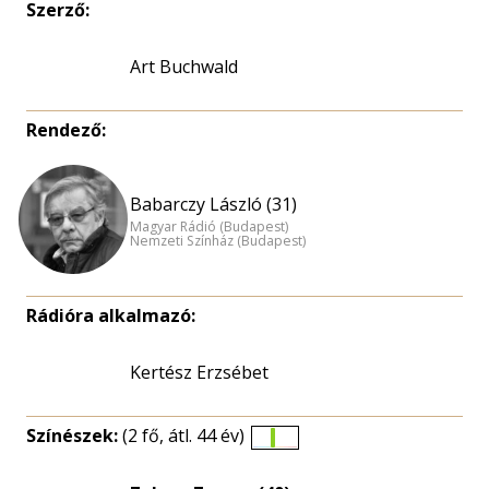
Szerző:
Art Buchwald
Rendező:
Babarczy László (31)
Magyar Rádió (Budapest)
Nemzeti Színház (Budapest)
Rádióra alkalmazó:
Kertész Erzsébet
Színészek:
(2 fő, átl. 44 év)
Életkori
eloszlás