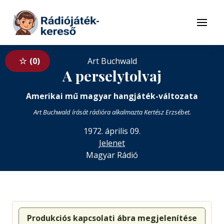
Tovább a navigációhoz
Tovább a tartalomhoz
Menü
0
Art Buchwald
A perselytolvaj
Amerikai mű magyar hangjáték-változata
Art Buchwald írását rádióra alkalmazta Kertész Erzsébet.
1972. április 09.
Jelenet
Magyar Rádió
Produkciós kapcsolati ábra megjelenítése