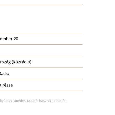
cember 20.
szág (közrádió)
Rádió
a része
lójában ismétlés. Kutatói használat esetén