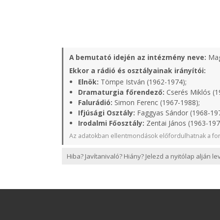
A bemutató idején az intézmény neve:
Mag
Ekkor a rádió és osztályainak irányítói:
Elnök:
Tömpe István (1962-1974);
Dramaturgia főrendező:
Cserés Miklós (1
Falurádió:
Simon Ferenc (1967-1988);
Ifjúsági Osztály:
Faggyas Sándor (1968-19
Irodalmi Főosztály:
Zentai János (1963-197
Az adatokban ellentmondások előfordulhatnak a for
Hiba? Javítanivaló? Hiány? Jelezd a nyitólap alján l