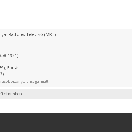
yar Rádió és Televízió (MRT)
958-1981);
79);
Forrás
3);
rások bizonytalansága miatt.
evő címünkön.