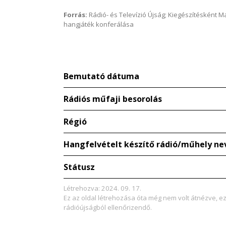
Forrás:
Rádió- és Televízió Újság; Kiegészítésként 
hangjáték konferálása
Bemutató dátuma
Rádiós műfaji besorolás
Régió
Hangfelvételt készítő rádió/műhely ne
Státusz
Létrehozva: 2024. 09. 17.
Ez az oldal létrehozása óta még nem volt átnézve, e
rádióújságból ellenőrizendő.