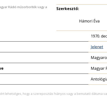
Magyar Rádió műsorboríték vagy a
Szerkesztő:
Hámori Éva
1970. de
Jelenet
Magyaror
ve
Magyar 
Antológi
zért lehetséges, hogy a szereposztás hiányos vagy a bemutató dátuma va