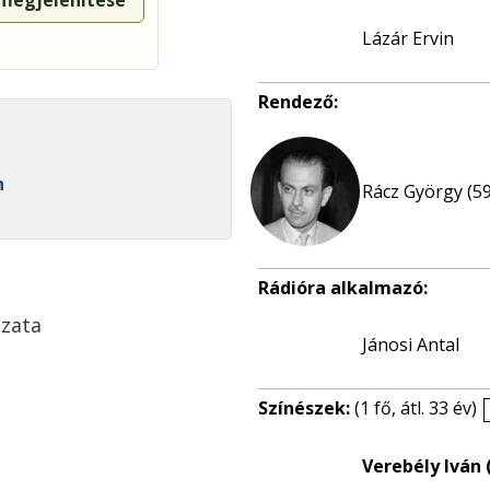
 megjelenítése
Lázár Ervin
Rendező:
n
Rácz György (59
Rádióra alkalmazó:
ozata
Jánosi Antal
Színészek:
(1 fő, átl. 33 év)
Verebély Iván 