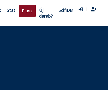
|
k
Stat
Új
ScifiDB
Plusz
darab?