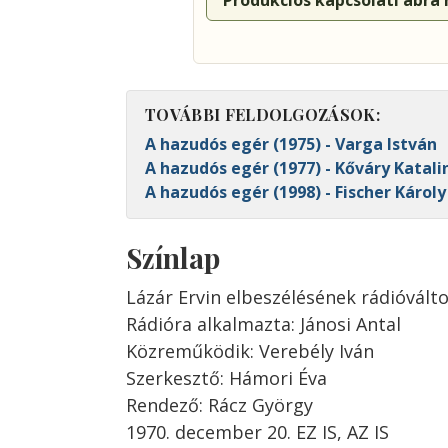
Produkciós kapcsolati ábra
TOVÁBBI FELDOLGOZÁSOK:
A hazudós egér (1975) - Varga István
A hazudós egér (1977) - Kőváry Katali
A hazudós egér (1998) - Fischer Károly
Színlap
Lázár Ervin elbeszélésének rádióvált
Rádióra alkalmazta: Jánosi Antal
Közreműködik: Verebély Iván
Szerkesztő: Hámori Éva
Rendező: Rácz György
1970. december 20. EZ IS, AZ IS