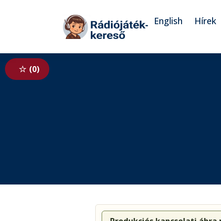
Tovább a navigációhoz
Tovább a tartalomhoz
English
Hírek
0