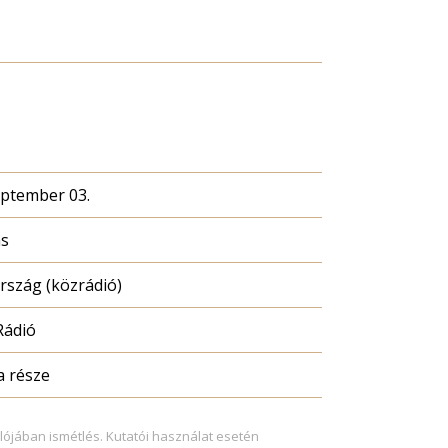
eptember 03.
ás
szág (közrádió)
Rádió
a része
lójában ismétlés. Kutatói használat esetén