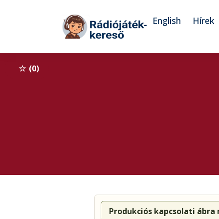
Tovább a navigációhoz
Tovább a tartalomhoz
English
Hírek
0
Produkciós kapcsolati ábra