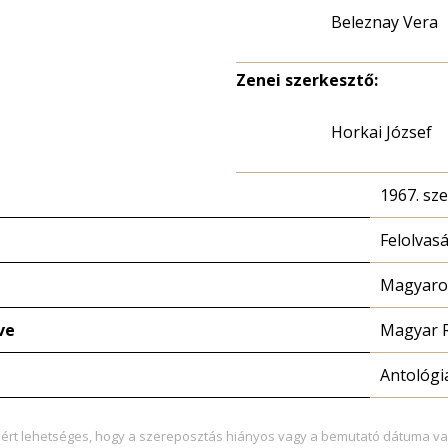
Beleznay Vera
Zenei szerkesztő:
Horkai József
1967. sz
Felolvas
Magyaror
ve
Magyar 
Antológi
zért lehetséges, hogy a szereposztás hiányos vagy a bemutató dátuma va