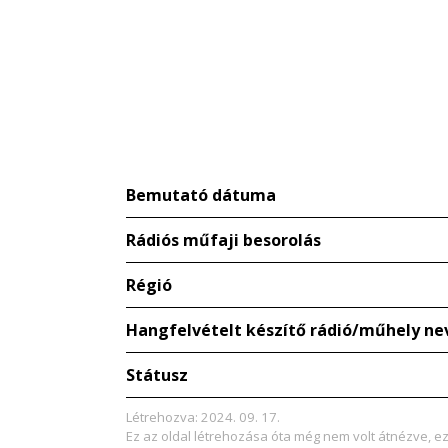
Bemutató dátuma
Rádiós műfaji besorolás
Régió
Hangfelvételt készítő rádió/műhely ne
Státusz
Létrehozva: 2024. 09. 17.
Ez az oldal létrehozása óta még nem volt átnézve, e