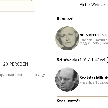
Victor Weimar
Rendező:
dr. Márkus Éva 
Pannónia Filmstúdió
Magyar Rádió (Buda
Színészek:
(1 fő, átl. 47 év)
IS 120 PERCBEN
Magyar Rádió műsorboríték vagy a
Szakáts Miklós
Vígszínház (Budapes
Szerkesztő: