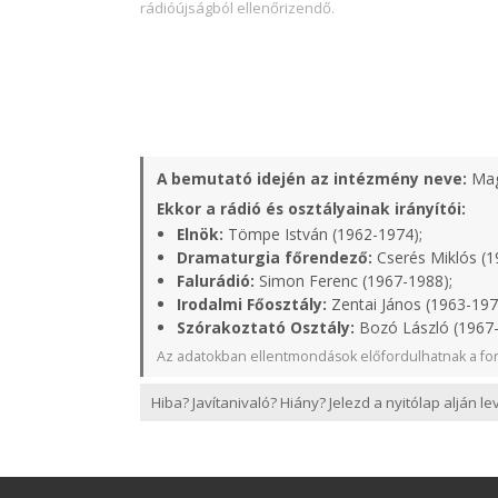
rádióújságból ellenőrizendő.
A bemutató idején az intézmény neve:
Mag
Ekkor a rádió és osztályainak irányítói:
Elnök:
Tömpe István (1962-1974);
Dramaturgia főrendező:
Cserés Miklós (1
Falurádió:
Simon Ferenc (1967-1988);
Irodalmi Főosztály:
Zentai János (1963-197
Szórakoztató Osztály:
Bozó László (1967-
Az adatokban ellentmondások előfordulhatnak a for
Hiba? Javítanivaló? Hiány? Jelezd a nyitólap alján l