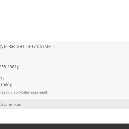
yar Rádió és Televízió (MRT)
958-1981);
3);
1968);
rások bizonytalansága miatt.
evő címünkön.