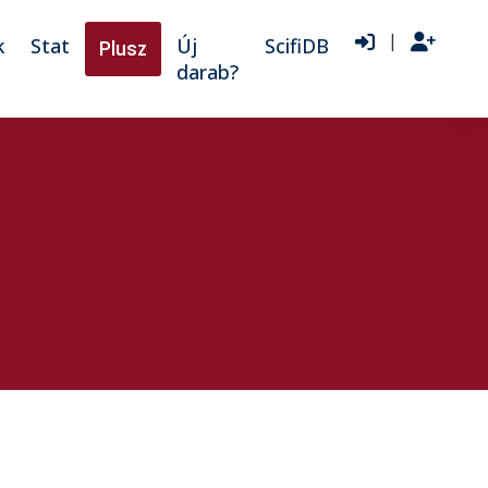
|
k
Stat
Új
ScifiDB
Plusz
darab?