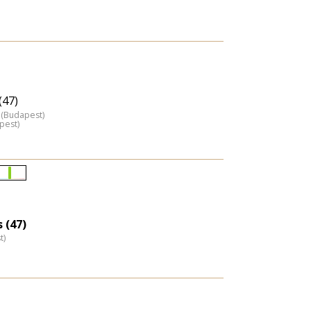
(47)
 (Budapest)
pest)
Életkori
eloszlás
nagyítása
 (47)
t)