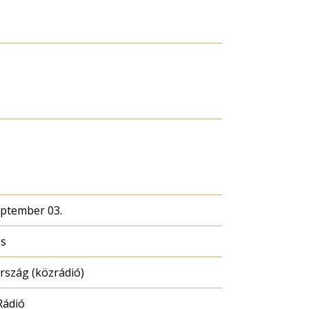
eptember 03.
ás
szág (közrádió)
Rádió