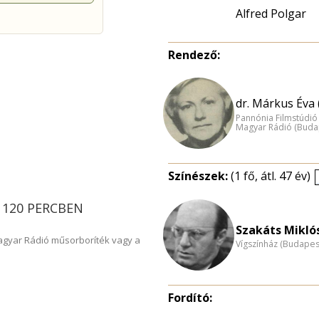
Alfred Polgar
Rendező:
dr. Márkus Éva 
Pannónia Filmstúdió
Magyar Rádió (Buda
Színészek:
(1 fő, átl. 47 év)
IS 120 PERCBEN
Szakáts Miklós
Magyar Rádió műsorboríték vagy a
Vígszínház (Budapes
Fordító: