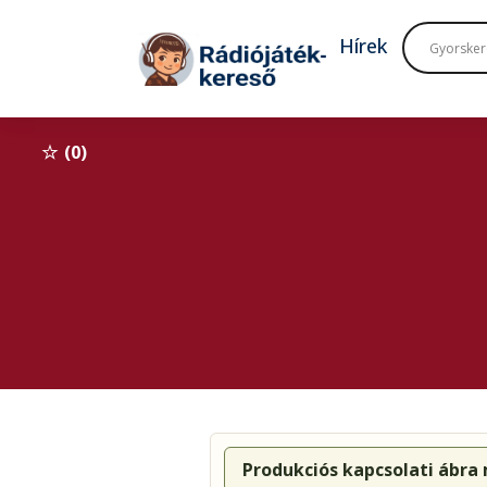
Tovább a navigációhoz
Tovább a tartalomhoz
Hírek
0
Produkciós kapcsolati ábra