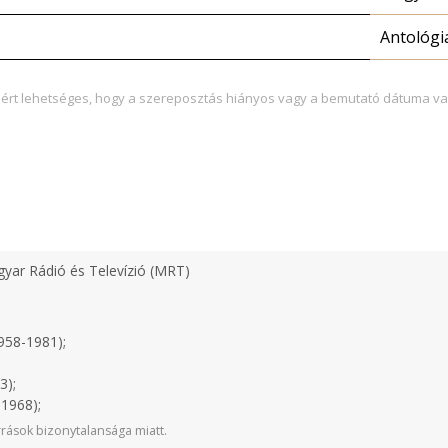
Antológi
zért lehetséges, hogy a szereposztás hiányos vagy a bemutató dátuma va
yar Rádió és Televízió (MRT)
958-1981);
3);
1968);
rások bizonytalansága miatt.