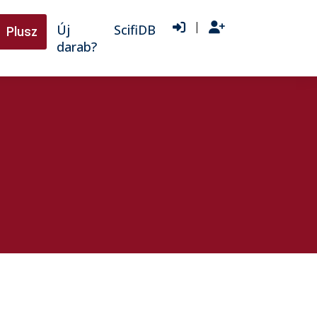
|
Új
ScifiDB
Plusz
darab?