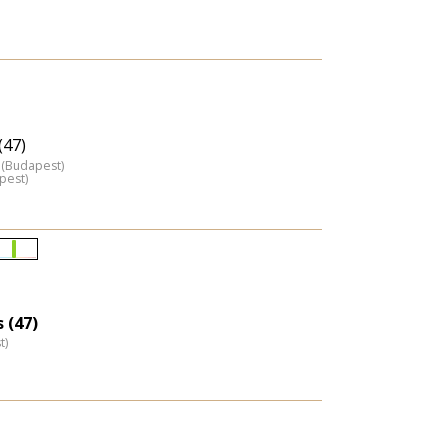
(47)
 (Budapest)
pest)
Életkori
eloszlás
nagyítása
 (47)
t)