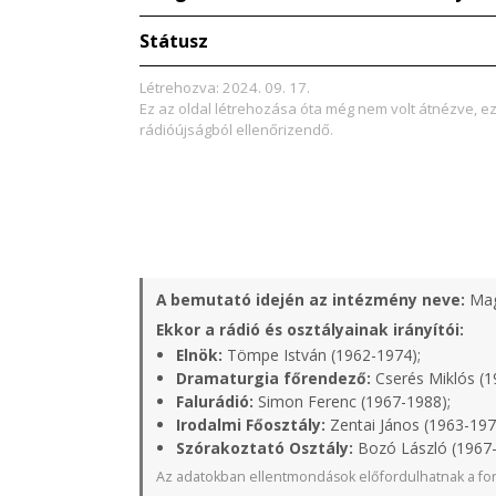
Státusz
Létrehozva: 2024. 09. 17.
Ez az oldal létrehozása óta még nem volt átnézve, e
rádióújságból ellenőrizendő.
A bemutató idején az intézmény neve:
Mag
Ekkor a rádió és osztályainak irányítói:
Elnök:
Tömpe István (1962-1974);
Dramaturgia főrendező:
Cserés Miklós (1
Falurádió:
Simon Ferenc (1967-1988);
Irodalmi Főosztály:
Zentai János (1963-197
Szórakoztató Osztály:
Bozó László (1967-
Az adatokban ellentmondások előfordulhatnak a for