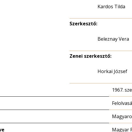
Kardos Tilda
Szerkesztő:
Beleznay Vera
Zenei szerkesztő:
Horkai József
1967. sz
Felolvas
Magyaror
ve
Magyar 