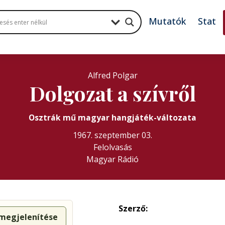
Mutatók
Stat
Alfred Polgar
Dolgozat a szívről
Osztrák mű magyar hangjáték-változata
1967. szeptember 03.
Felolvasás
Magyar Rádió
Szerző:
 megjelenítése