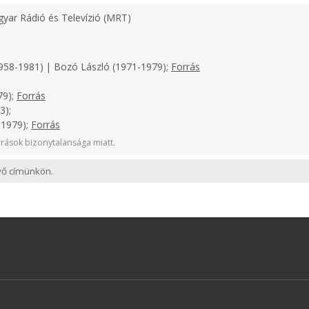
yar Rádió és Televízió (MRT)
958-1981) | Bozó László (1971-1979);
Forrás
79);
Forrás
3);
-1979);
Forrás
rások bizonytalansága miatt.
evő címünkön.