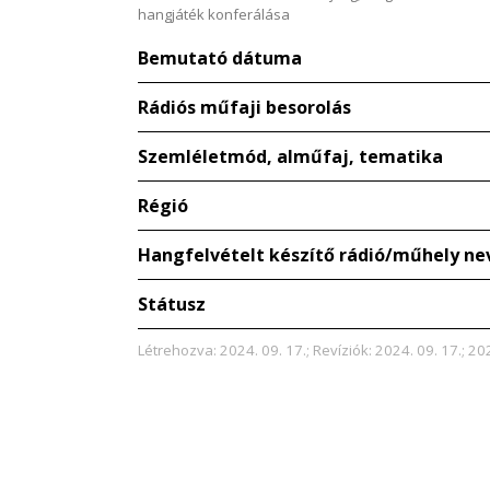
hangjáték konferálása
Bemutató dátuma
Rádiós műfaji besorolás
Szemléletmód, alműfaj, tematika
Régió
Hangfelvételt készítő rádió/műhely ne
Státusz
Létrehozva: 2024. 09. 17.; Revíziók: 2024. 09. 17.; 20