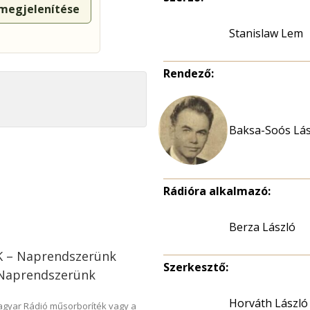
 megjelenítése
Stanislaw Lem
Rendező:
Baksa-Soós Lás
Rádióra alkalmazó:
Berza László
AK – Naprendszerünk
Szerkesztő:
 Naprendszerünk
Horváth László
Magyar Rádió műsorboríték vagy a