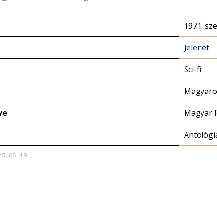
1971. sz
Jelenet
Sci-fi
Magyaror
ve
Magyar 
Antológi
25. 05. 19.