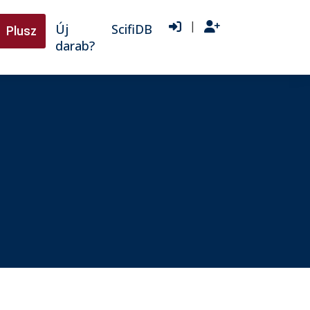
|
Új
ScifiDB
Plusz
darab?