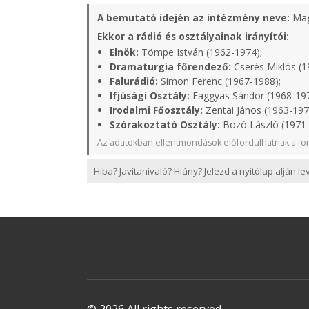
A bemutató idején az intézmény neve:
Mag
Ekkor a rádió és osztályainak irányítói:
Elnök:
Tömpe István (1962-1974);
Dramaturgia főrendező:
Cserés Miklós (1
Falurádió:
Simon Ferenc (1967-1988);
Ifjúsági Osztály:
Faggyas Sándor (1968-19
Irodalmi Főosztály:
Zentai János (1963-197
Szórakoztató Osztály:
Bozó László (1971
Az adatokban ellentmondások előfordulhatnak a for
Hiba? Javítanivaló? Hiány? Jelezd a nyitólap alján l