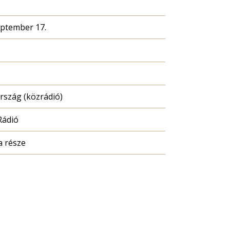
eptember 17.
szág (közrádió)
Rádió
a része