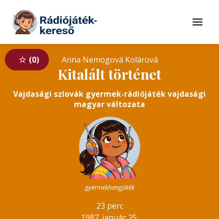
Tovább a navigációhoz
Tovább a tartalomhoz
Menü
0
Anna Nemogová Kolárová
Kitalált történet
Vajdasági szlovák gyermek-rádiójáték vajdasági
magyar változata
gyermekhangjáték
23 perc
1987. január 25.