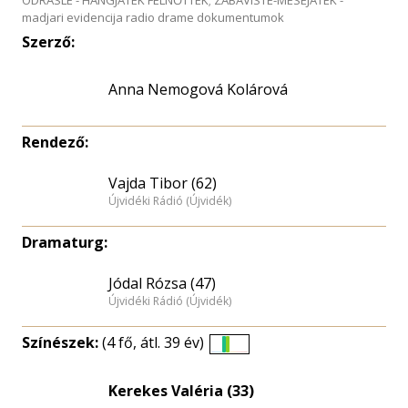
ODRASLE - HANGJÁTÉK FELNŐTTEK; ZABAVISTE-MESEJATEK -
madjari evidencija radio drame dokumentumok
Szerző:
Anna Nemogová Kolárová
Rendező:
Vajda Tibor (62)
Újvidéki Rádió (Újvidék)
Dramaturg:
Jódal Rózsa (47)
Újvidéki Rádió (Újvidék)
Színészek:
(4 fő, átl. 39 év)
Életkori
eloszlás
Kerekes Valéria (33)
nagyítása