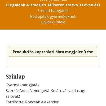
(Legalább 4 ismétlés. Műsoron tartva 33 éven át)
Eredeti hangjáték
Rádiójáték gyermekeknek
Újvidéki Rádió
Produkciós kapcsolati ábra megjelenítése
Színlap
Gyermekhangjáték
Szerző: Anna Nemogová-Kolárová (vajdasági
szlovák)
Fordította: Roncsák Alexander