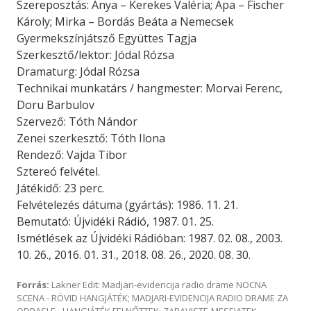
Szereposztás: Anya – Kerekes Valéria; Apa – Fischer
Károly; Mirka – Bordás Beáta a Nemecsek
Gyermekszínjátsző Együttes Tagja
Szerkesztő/lektor: Jódal Rózsa
Dramaturg: Jódal Rózsa
Technikai munkatárs / hangmester: Morvai Ferenc,
Doru Barbulov
Szervező: Tóth Nándor
Zenei szerkesztő: Tóth Ilona
Rendező: Vajda Tibor
Sztereó felvétel.
Játékidő: 23 perc.
Felvételezés dátuma (gyártás): 1986. 11. 21.
Bemutató: Újvidéki Rádió, 1987. 01. 25.
Ismétlések az Újvidéki Rádióban: 1987. 02. 08., 2003.
10. 26., 2016. 01. 31., 2018. 08. 26., 2020. 08. 30.
Forrás:
Lakner Edit: Madjari-evidencija radio drame NOCNA
SCENA - RÖVID HANGJÁTÉK; MADJARI-EVIDENCIJA RADIO DRAME ZA