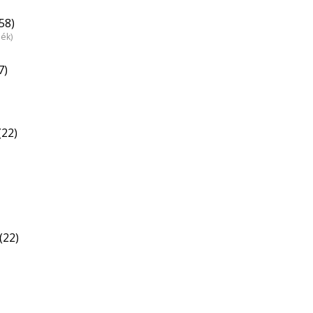
58)
dék)
7)
(22)
(22)