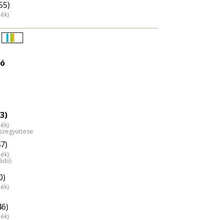
55)
dék)
Életkori
eloszlás
ló
nagyítása
3)
dék)
észegyüttese
47)
dék)
ádió
0)
dék)
46)
dék)