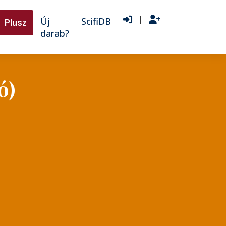
|
Új
ScifiDB
Plusz
darab?
ó)