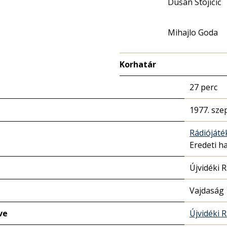
Dušan Stojičić
Mihajlo Goda
Korhatár
27 perc
1977. sze
Rádióját
Eredeti h
Újvidéki 
Vajdaság
ve
Újvidéki 