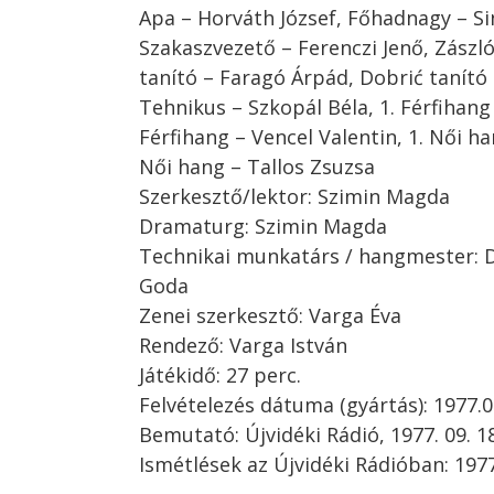
Apa – Horváth József, Főhadnagy – Si
Szakaszvezető – Ferenczi Jenő, Zászló
tanító – Faragó Árpád, Dobrić tanító 
Tehnikus – Szkopál Béla, 1. Férfihang 
Férfihang – Vencel Valentin, 1. Női ha
Női hang – Tallos Zsuzsa
Szerkesztő/lektor: Szimin Magda
Dramaturg: Szimin Magda
Technikai munkatárs / hangmester: Du
Goda
Zenei szerkesztő: Varga Éva
Rendező: Varga István
Játékidő: 27 perc.
Felvételezés dátuma (gyártás): 1977.0
Bemutató: Újvidéki Rádió, 1977. 09. 18
Ismétlések az Újvidéki Rádióban: 1977. 