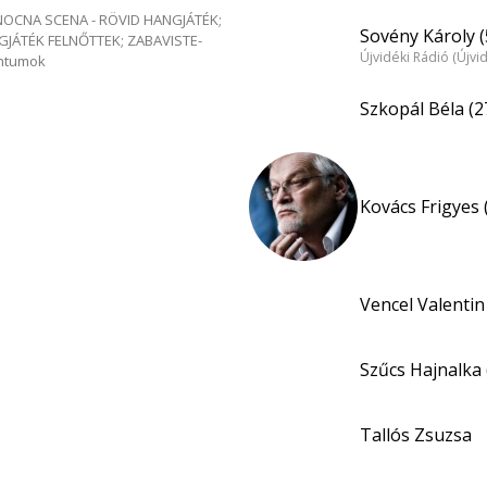
e NOCNA SCENA - RÖVID HANGJÁTÉK;
Sovény Károly (
GJÁTÉK FELNŐTTEK; ZABAVISTE-
Újvidéki Rádió (Újvi
entumok
Szkopál Béla (2
Kovács Frigyes 
Vencel Valentin
Szűcs Hajnalka 
Tallós Zsuzsa