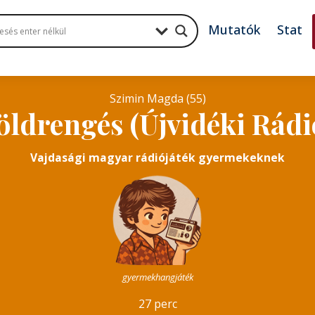
Mutatók
Stat
Szimin Magda (55)
öldrengés (Újvidéki Rádi
Vajdasági magyar rádiójáték gyermekeknek
gyermekhangjáték
27 perc