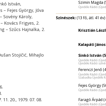
Szimin Magda (
nkó István,
Újvidéki Rádió (Újvi
s – Fejes György, Jóva
– Sovény Károly,
Színészek:
(13 fő, átl. 41 év)
– Kovács Frigyes, 2.
ng – Szűcs Hajnalka, 2.
Krisztián Lász
Kalapáti János
šan Stojičić, Mihajlo
Sinkó István (5
Újvidéki Rádió (Újvi
Újvidéki Rádió szín
Ferenczi Jenő (
Újvidéki Rádió (Újvi
Szabadka Újvidéki R
Fejes György (5
6.
Újvidéki Rádió (Újvi
.
11. 20., 1979. 07. 08.
Faragó Árpád (
Újvidéki Rádió (Újvi