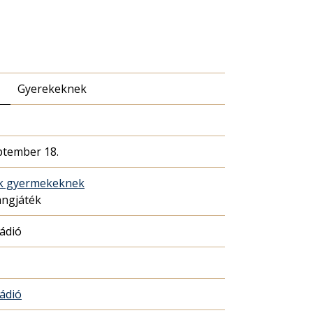
Gyerekeknek
ptember 18.
ék gyermekeknek
angjáték
Rádió
Rádió