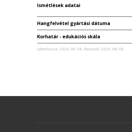
Ismétlések adatai
Hangfelvétel gyártási dátuma
Korhatár - edukációs skála
Létrehozva: 2024. 09. 04.; Revíziók: 2025. 08. 08.