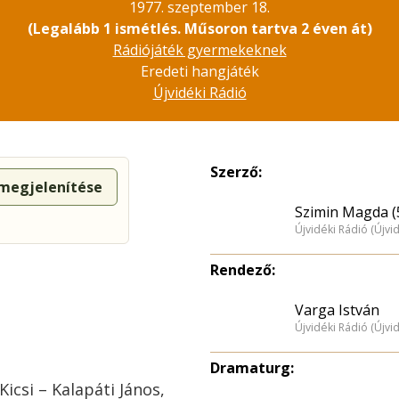
1977. szeptember 18.
(Legalább 1 ismétlés. Műsoron tartva 2 éven át)
Rádiójáték gyermekeknek
Eredeti hangjáték
Újvidéki Rádió
Szerző:
 megjelenítése
Szimin Magda (
Újvidéki Rádió (Újvi
Rendező:
Varga István
Újvidéki Rádió (Újvi
Dramaturg:
Kicsi – Kalapáti János,