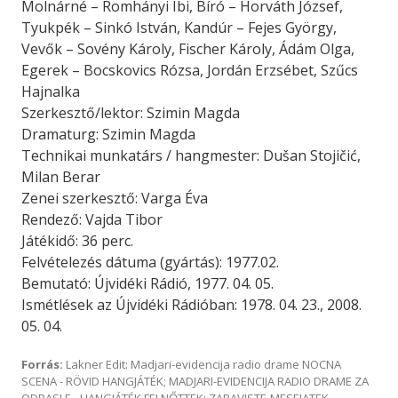
Molnárné – Romhányi Ibi, Bíró – Horváth József,
Tyukpék – Sinkó István, Kandúr – Fejes György,
Vevők – Sovény Károly, Fischer Károly, Ádám Olga,
Egerek – Bocskovics Rózsa, Jordán Erzsébet, Szűcs
Hajnalka
Szerkesztő/lektor: Szimin Magda
Dramaturg: Szimin Magda
Technikai munkatárs / hangmester: Dušan Stojičić,
Milan Berar
Zenei szerkesztő: Varga Éva
Rendező: Vajda Tibor
Játékidő: 36 perc.
Felvételezés dátuma (gyártás): 1977.02.
Bemutató: Újvidéki Rádió, 1977. 04. 05.
Ismétlések az Újvidéki Rádióban: 1978. 04. 23., 2008.
05. 04.
Forrás:
Lakner Edit: Madjari-evidencija radio drame NOCNA
SCENA - RÖVID HANGJÁTÉK; MADJARI-EVIDENCIJA RADIO DRAME ZA