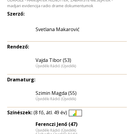
ODRASLE - HANGJÁTÉK FELNŐTTEK; ZABAVISTE-MESEJATEK -
madjari evidencija radio drame dokumentumok
Szerző:
Svetlana Makarović
Rendező:
Vajda Tibor (53)
Újvidéki Rádió (Újvidék)
Dramaturg:
Szimin Magda (55)
Újvidéki Rádió (Újvidék)
Színészek:
(8 fő, átl. 49 év)
Életkori
Ferenczi Jenő (47)
eloszlás
Újvidéki Rádió (Újvidék)
nagyítása