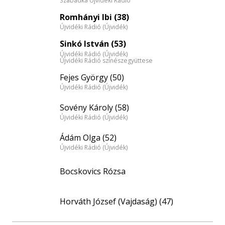
Szabadka Újvidéki Rádió
Romhányi Ibi (38)
Újvidéki Rádió (Újvidék)
Sinkó István (53)
Újvidéki Rádió (Újvidék)
Újvidéki Rádió színészegyüttese
Fejes György (50)
Újvidéki Rádió (Újvidék)
Sovény Károly (58)
Újvidéki Rádió (Újvidék)
Ádám Olga (52)
Újvidéki Rádió (Újvidék)
Bocskovics Rózsa
Horváth József (Vajdaság) (47)