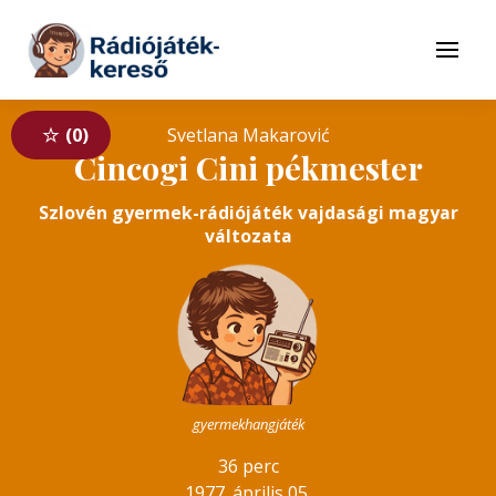
Tovább a navigációhoz
Tovább a tartalomhoz
Menü
0
Svetlana Makarović
Cincogi Cini pékmester
Szlovén gyermek-rádiójáték vajdasági magyar
változata
gyermekhangjáték
36 perc
1977. április 05.