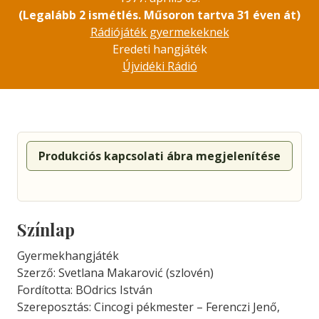
(Legalább 2 ismétlés. Műsoron tartva 31 éven át)
Rádiójáték gyermekeknek
Eredeti hangjáték
Újvidéki Rádió
Produkciós kapcsolati ábra megjelenítése
Színlap
Gyermekhangjáték
Szerző: Svetlana Makarović (szlovén)
Fordította: BOdrics István
Szereposztás: Cincogi pékmester – Ferenczi Jenő,