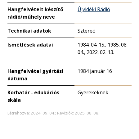
Hangfelvételt készítő
Újvidéki Rádió
rádió/műhely neve
Technikai adatok
Sztereó
Ismétlések adatai
1984. 04. 15., 1985. 08.
04., 2022. 02. 13.
Hangfelvétel gyártási
1984 január 16
dátuma
Korhatár - edukációs
Gyerekeknek
skála
Létrehozva: 2024. 09. 04.; Revíziók: 2025. 08. 08.