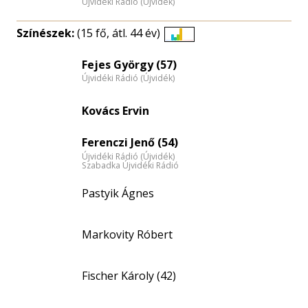
Újvidéki Rádió (Újvidék)
Színészek:
(15 fő, átl. 44 év)
Életkori
eloszlás
Fejes György (57)
Újvidéki Rádió (Újvidék)
nagyítása
Kovács Ervin
Ferenczi Jenő (54)
Újvidéki Rádió (Újvidék)
Szabadka Újvidéki Rádió
Pastyik Ágnes
Markovity Róbert
Fischer Károly (42)