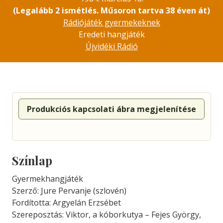
(Legalább 2 ismétlés. Műsoron tartva 38 éven át)
Rádiójáték gyermekeknek
Eredeti hangjáték
Újvidéki Rádió
Produkciós kapcsolati ábra megjelenítése
Színlap
Gyermekhangjáték
Szerző: Jure Pervanje (szlovén)
Fordította: Argyelán Erzsébet
Szereposztás: Viktor, a kóborkutya – Fejes György,