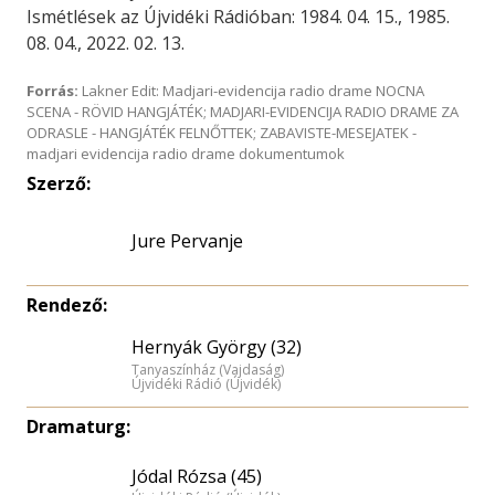
Ismétlések az Újvidéki Rádióban: 1984. 04. 15., 1985.
08. 04., 2022. 02. 13.
Forrás:
Lakner Edit: Madjari-evidencija radio drame NOCNA
SCENA - RÖVID HANGJÁTÉK; MADJARI-EVIDENCIJA RADIO DRAME ZA
ODRASLE - HANGJÁTÉK FELNŐTTEK; ZABAVISTE-MESEJATEK -
madjari evidencija radio drame dokumentumok
Szerző:
Jure Pervanje
Rendező:
Hernyák György (32)
Tanyaszínház (Vajdaság)
Újvidéki Rádió (Újvidék)
Dramaturg:
Jódal Rózsa (45)