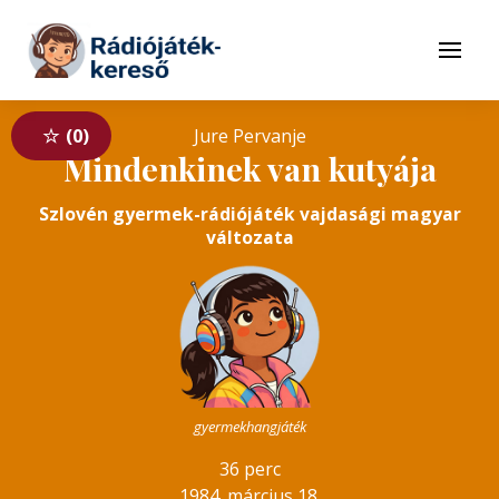
Tovább a navigációhoz
Tovább a tartalomhoz
Menü
0
Jure Pervanje
Mindenkinek van kutyája
Szlovén gyermek-rádiójáték vajdasági magyar
változata
gyermekhangjáték
36 perc
1984. március 18.