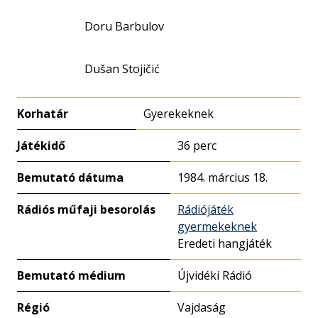
Doru Barbulov
Dušan Stojičić
Korhatár
Gyerekeknek
Játékidő
36 perc
Bemutató dátuma
1984. március 18.
Rádiós műfaji besorolás
Rádiójáték
gyermekeknek
Eredeti hangjáték
Bemutató médium
Újvidéki Rádió
Régió
Vajdaság