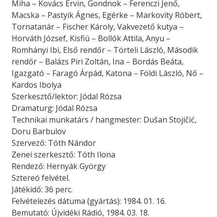
Miha – Kovács Ervin, Gondnok – Ferenczi Jenő,
Macska – Pastyik Ágnes, Egérke – Markovity Róbert,
Tornatanár – Fischer Károly, Vakvezető kutya –
Horváth József, Kisfiú – Bollók Attila, Anyu –
Romhányi Ibi, Első rendőr – Törteli László, Második
rendőr – Balázs Piri Zoltán, Ina – Bordás Beáta,
Igazgató – Faragó Árpád, Katona – Földi László, Nő –
Kardos Ibolya
Szerkesztő/lektor: Jódal Rózsa
Dramaturg: Jódal Rózsa
Technikai munkatárs / hangmester: Dušan Stojičić,
Doru Barbulov
Szervező: Tóth Nándor
Zenei szerkesztő: Tóth Ilona
Rendező: Hernyák György
Sztereó felvétel.
Játékidő: 36 perc.
Felvételezés dátuma (gyártás): 1984. 01. 16.
Bemutató: Újvidéki Rádió, 1984. 03. 18.