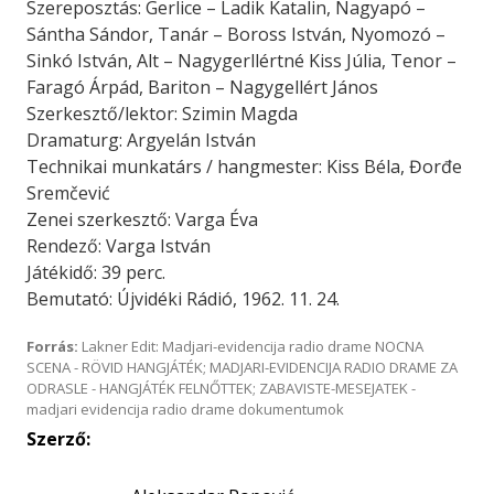
Szereposztás: Gerlice – Ladik Katalin, Nagyapó –
Sántha Sándor, Tanár – Boross István, Nyomozó –
Sinkó István, Alt – Nagygerllértné Kiss Júlia, Tenor –
Faragó Árpád, Bariton – Nagygellért János
Szerkesztő/lektor: Szimin Magda
Dramaturg: Argyelán István
Technikai munkatárs / hangmester: Kiss Béla, Đorđe
Sremčević
Zenei szerkesztő: Varga Éva
Rendező: Varga István
Játékidő: 39 perc.
Bemutató: Újvidéki Rádió, 1962. 11. 24.
Forrás:
Lakner Edit: Madjari-evidencija radio drame NOCNA
SCENA - RÖVID HANGJÁTÉK; MADJARI-EVIDENCIJA RADIO DRAME ZA
ODRASLE - HANGJÁTÉK FELNŐTTEK; ZABAVISTE-MESEJATEK -
madjari evidencija radio drame dokumentumok
Szerző: