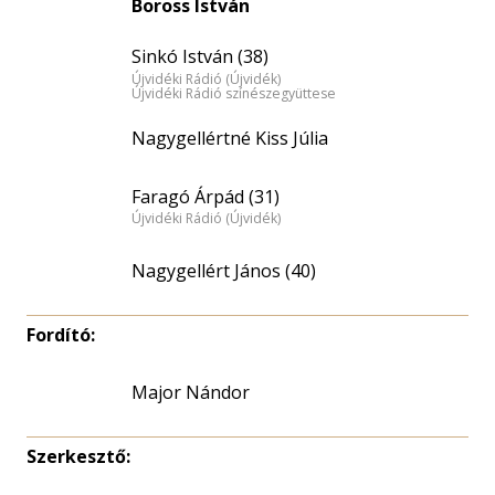
Boross István
Sinkó István (38)
Újvidéki Rádió (Újvidék)
Újvidéki Rádió színészegyüttese
Nagygellértné Kiss Júlia
Faragó Árpád (31)
Újvidéki Rádió (Újvidék)
Nagygellért János (40)
Fordító:
Major Nándor
Szerkesztő: