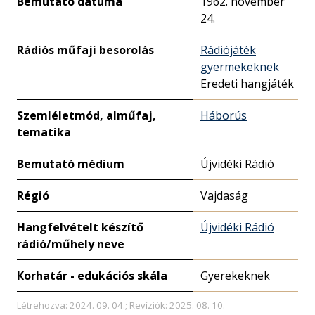
Bemutató dátuma
1962. november
24.
Rádiós műfaji besorolás
Rádiójáték
gyermekeknek
Eredeti hangjáték
Szemléletmód, alműfaj,
Háborús
tematika
Bemutató médium
Újvidéki Rádió
Régió
Vajdaság
Hangfelvételt készítő
Újvidéki Rádió
rádió/műhely neve
Korhatár - edukációs skála
Gyerekeknek
Létrehozva: 2024. 09. 04.; Revíziók: 2025. 08. 10.