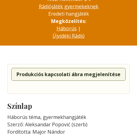
Rádiójáték gyermekeknek
Eredeti hangjáték
Megközelítés:
Háborús
|
Újvidéki Rádió
Produkciós kapcsolati ábra megjelenítése
Színlap
Háborús téma, gyermekhangjáték
Szerző: Aleksandar Popović (szerb)
Fordította: Major Nándor