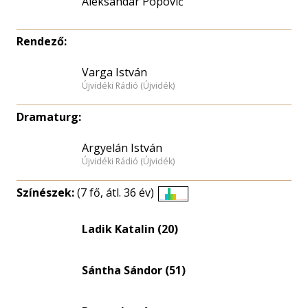
Aleksandar Popović
Rendező:
Varga István
Újvidéki Rádió (Újvidék)
Dramaturg:
Argyelán István
Újvidéki Rádió (Újvidék)
Színészek:
(7 fő, átl. 36 év)
Életkori
eloszlás
Ladik Katalin (20)
nagyítása
Sántha Sándor (51)