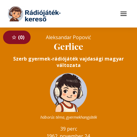
Tovább a navigációhoz
Tovább a tartalomhoz
Menü
0
Aleksandar Popović
Gerlice
Szerb gyermek-rádiójáték vajdasági magyar
változata
háborús téma, gyermekhangjáték
39 perc
1962. november 24.