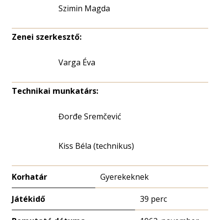
Szimin Magda
Zenei szerkesztő:
Varga Éva
Technikai munkatárs:
Đorđe Sremčević
Kiss Béla (technikus)
Korhatár
Gyerekeknek
Játékidő
39 perc