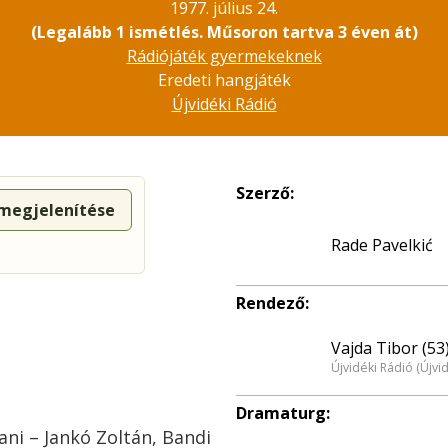
1977. július 24.
(Legalább 1 ismétlés. Műsoron tartva 3 éven át)
Rádiójáték gyermekeknek
Eredeti hangjáték
Újvidéki Rádió
Szerző:
 megjelenítése
Rade Pavelkić
Rendező:
Vajda Tibor (53
Újvidéki Rádió (Újvi
Dramaturg:
ani – Jankó Zoltán, Bandi