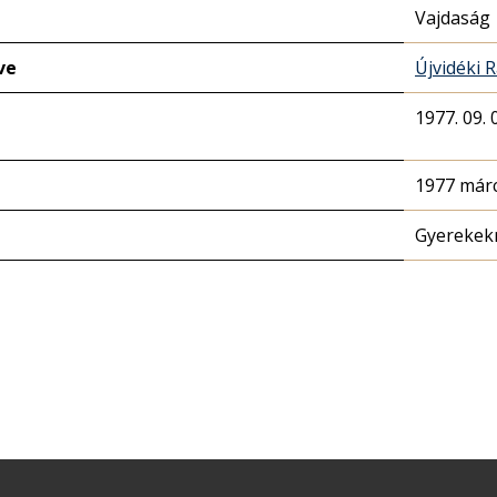
Vajdaság
ve
Újvidéki 
1977. 09. 0
1977 márc
Gyerekek