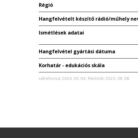
Régió
Hangfelvételt készítő rádió/műhely ne
Ismétlések adatai
Hangfelvétel gyártási dátuma
Korhatár - edukációs skála
Létrehozva: 2024. 09. 04.; Revíziók: 2025. 08. 08.