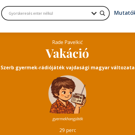
Mutató
Rade Pavelkić
Vakáció
Szerb gyermek-rádiójáték vajdasági magyar változata
gyermekhangjáték
29 perc