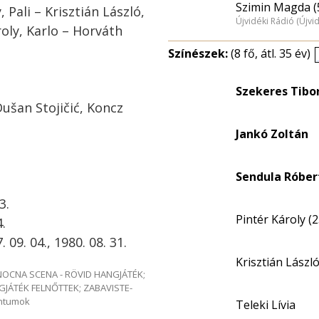
Szimin Magda (
 Pali – Krisztián László,
Újvidéki Rádió (Újvi
roly, Karlo – Horváth
Színészek:
(8 fő, átl. 35 év)
Szekeres Tibo
ušan Stojičić, Koncz
Jankó Zoltán
Sendula Róber
3.
Pintér Károly (2
.
09. 04., 1980. 08. 31.
Krisztián Lászl
e NOCNA SCENA - RÖVID HANGJÁTÉK;
GJÁTÉK FELNŐTTEK; ZABAVISTE-
entumok
Teleki Lívia