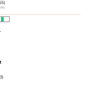
55)
dék)
Életkori
eloszlás
r
nagyítása
t
3)
ó