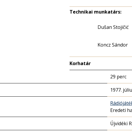
Technikai munkatárs:
Dušan Stojičić
Koncz Sándor
Korhatár
29 perc
1977. júli
Rádióját
Eredeti h
Újvidéki 