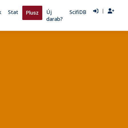
|
k
Stat
Új
ScifiDB
Plusz
darab?