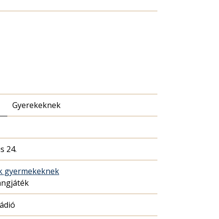
Gyerekeknek
us 24.
ék gyermekeknek
angjáték
Rádió