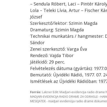
– Sendula Róbert, Laci – Pintér Károly,
Lola – Teleki Lívia, Artur – Fischer Ká
József
Szerkesztő/lektor: Szimin Magda
Dramaturg: Szimin Magda
Technikai munkatárs / hangmester: D
Sándor
Zenei szerkesztő: Varga Éva
Rendező: Vajda Tibor
Játékidő: 29 perc.
Felvételezés dátuma (gyártás): 1977.0
Bemutató: Újvidéki Rádió, 1977. 07. 24
Ismétlések az Újvidéki Rádióban: 1977. 
Forrás:
Lakner Edit: Madjari-evidencija radio dram
MADJARI-EVIDENCIJA RADIO DRAME ZA ODRASLE - HAN
MESEJATEK - madjari evidencija radio drame dokum