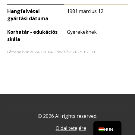
Hangfelvétel
1981 március 12
gyártási dátuma
Korhatár - edukációs
Gyerekeknek
skála
Létrehozva: 2024. 09. 04.; Revíziók: 2025. 07. 31.
© 2026 All rights reserved.
Oldal tetejére
HUN