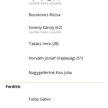
Újvidéki Rádió (Újvidék)
Bocskovics Rózsa
Sovény Károly (62)
Újvidéki Rádió (Újvidék)
Takács Imre (28)
Horváth József (Vajdaság) (51)
Nagygellértné Kiss Júlia
Fordító:
Fülöp Gábor