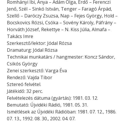
Romhányi Ibi, Anya – Ádám Olga, Erdő – Ferenczi
Jenő, Szél – Sinkó István, Tenger – Faragó Árpád,
Szellő – Daróczy Zsuzsa, Nap – Fejes György, Hold –
Bocskovics Rózsi, Csóka – Sovény Károly, Páfrány –
Horváth József, Rekettye – N. Kiss Júlia, Almafa –
Takács Imre
Szerkesztő/lektor: Jódal Rózsa
Dramaturg: Jódal Rózsa
Technikai munkatárs / hangmester: Koncz Sándor,
Csikós György
Zenei szerkesztő: Varga Éva
Rendező: Vajda Tibor
Sztereó felvétel.
Játékidő: 32 perc.
Felvételezés dátuma (gyártás): 1981. 03. 12.
Bemutató: Újvidéki Rádió, 1981. 05. 31.
Ismétlések az Újvidéki Rádióban: 1981. 07. 12., 1986.
07. 13., 1992. 08. 30., 2002. 04. 07.