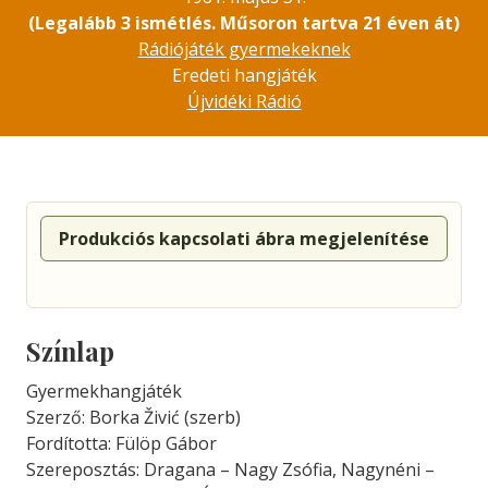
(Legalább 3 ismétlés. Műsoron tartva 21 éven át)
Rádiójáték gyermekeknek
Eredeti hangjáték
Újvidéki Rádió
Produkciós kapcsolati ábra megjelenítése
Színlap
Gyermekhangjáték
Szerző: Borka Živić (szerb)
Fordította: Fülöp Gábor
Szereposztás: Dragana – Nagy Zsófia, Nagynéni –