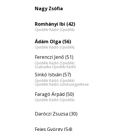
eloszlás
Nagy Zsófia
nagyítása
Romhányi Ibi (42)
Újvidéki Rádió (Újvidék)
Ádám Olga (56)
Újvidéki Rádió (Újvidék)
Ferenczi Jenő (51)
Újvidéki Rádió (Újvidék)
Szabadka Újvidéki Rádió
Sinkó István (57)
Újvidéki Rádió (Újvidék)
Újvidéki Rádió színészegyüttese
Faragó Árpád (50)
Újvidéki Rádió (Újvidék)
Daróczi Zsuzsa (30)
Fejes György (54)