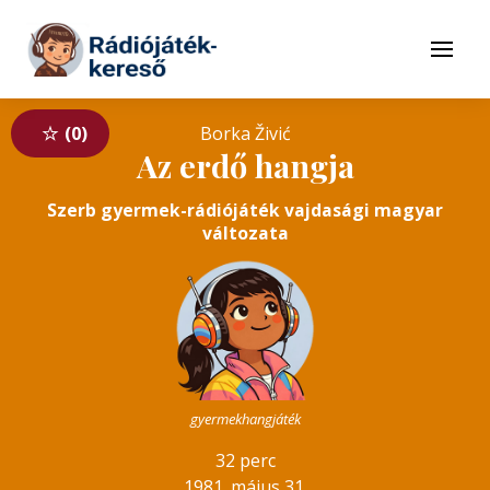
Tovább a navigációhoz
Tovább a tartalomhoz
Menü
0
Borka Živić
Az erdő hangja
Szerb gyermek-rádiójáték vajdasági magyar
változata
gyermekhangjáték
32 perc
1981. május 31.