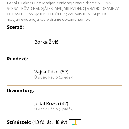
Forrás:
Lakner Edit: Madjari-evidencija radio drame NOCNA
SCENA - RÖVID HANGJÁTÉK; MADJARI-EVIDENCIJA RADIO DRAME ZA
ODRASLE - HANGJÁTÉK FELNŐTTEK; ZABAVISTE-MESEJATEK -
madjari evidencija radio drame dokumentumok
Szerző:
Borka Živić
Rendező:
Vajda Tibor (57)
Újvidéki Rádió (Újvidék)
Dramaturg:
Jódal Rózsa (42)
Újvidéki Rádió (Újvidék)
Színészek:
(13 fő, átl. 48 év)
Életkori