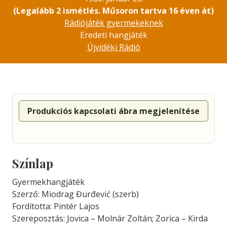
(Legalább 2 ismétlés. Műsoron tartva 16 éven át)
Rádiójáték gyermekeknek
Eredeti hangjáték
Újvidéki Rádió
Produkciós kapcsolati ábra megjelenítése
Színlap
Gyermekhangjáték
Szerző: Miodrag Đurđević (szerb)
Fordította: Pintér Lajos
Szereposztás: Jovica – Molnár Zoltán; Zorica – Kirda