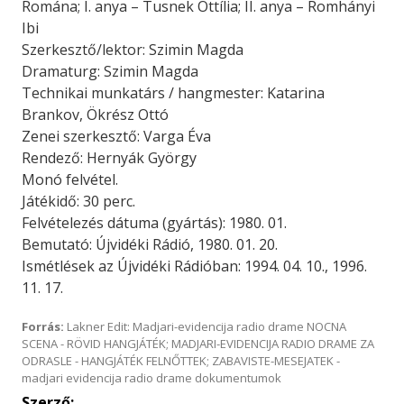
Romána; I. anya – Tusnek Ottília; II. anya – Romhányi
Ibi
Szerkesztő/lektor: Szimin Magda
Dramaturg: Szimin Magda
Technikai munkatárs / hangmester: Katarina
Brankov, Ökrész Ottó
Zenei szerkesztő: Varga Éva
Rendező: Hernyák György
Monó felvétel.
Játékidő: 30 perc.
Felvételezés dátuma (gyártás): 1980. 01.
Bemutató: Újvidéki Rádió, 1980. 01. 20.
Ismétlések az Újvidéki Rádióban: 1994. 04. 10., 1996.
11. 17.
Forrás:
Lakner Edit: Madjari-evidencija radio drame NOCNA
SCENA - RÖVID HANGJÁTÉK; MADJARI-EVIDENCIJA RADIO DRAME ZA
ODRASLE - HANGJÁTÉK FELNŐTTEK; ZABAVISTE-MESEJATEK -
madjari evidencija radio drame dokumentumok
Szerző: