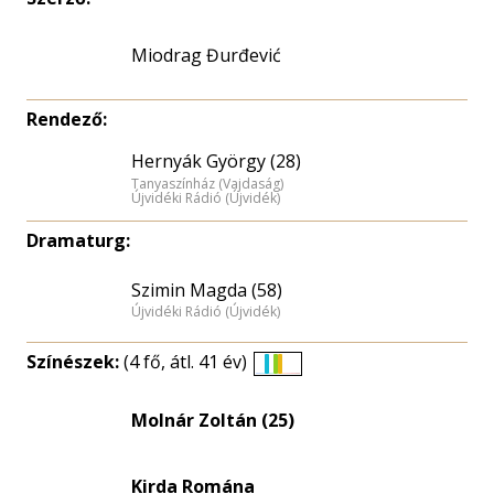
Miodrag Đurđević
Rendező:
Hernyák György (28)
Tanyaszínház (Vajdaság)
Újvidéki Rádió (Újvidék)
Dramaturg:
Szimin Magda (58)
Újvidéki Rádió (Újvidék)
Színészek:
(4 fő, átl. 41 év)
Életkori
eloszlás
Molnár Zoltán (25)
nagyítása
Kirda Romána