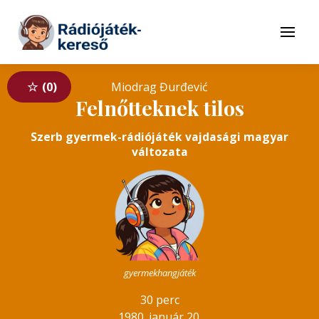
Tovább a navigációhoz
Tovább a tartalomhoz
Menü
0
Miodrag Đurđević
Felnőtteknek tilos
Szerb gyermek-rádiójáték vajdasági magyar
változata
gyermekhangjáték
30 perc
1980. január 20.