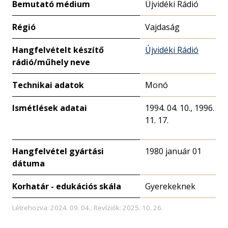
Bemutató médium
Újvidéki Rádió
Régió
Vajdaság
Hangfelvételt készítő
Újvidéki Rádió
rádió/műhely neve
Technikai adatok
Monó
Ismétlések adatai
1994. 04. 10., 1996.
11. 17.
Hangfelvétel gyártási
1980 január 01
dátuma
Korhatár - edukációs skála
Gyerekeknek
Létrehozva: 2024. 09. 04.; Revíziók: 2025. 10. 26.