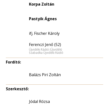
Korpa Zoltán
Pastyik Ágnes
ifj. Fischer Károly
Ferenczi Jenő (52)
Újvidéki Rádió (Újvidék)
Szabadka Újvidéki Rádió
Fordító:
Balázs Piri Zoltán
Szerkesztő:
Jódal Rózsa