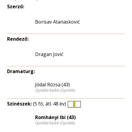
Szerző:
Borisav Atanasković
Rendező:
Dragan Jović
Dramaturg:
Jódal Rózsa (43)
Újvidéki Rádió (Újvidék)
Színészek:
(5 fő, átl. 48 év)
Életkori
eloszlás
Romhányi Ibi (43)
Újvidéki Rádió (Újvidék)
nagyítása