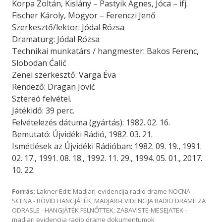
Korpa Zoltán, Kislány – Pastyik Ágnes, Jóca – ifj.
Fischer Károly, Mogyor – Ferenczi Jenő
Szerkesztő/lektor: Jódal Rózsa
Dramaturg: Jódal Rózsa
Technikai munkatárs / hangmester: Bakos Ferenc,
Slobodan Ćalić
Zenei szerkesztő: Varga Éva
Rendező: Dragan Jović
Sztereó felvétel.
Játékidő: 39 perc.
Felvételezés dátuma (gyártás): 1982. 02. 16.
Bemutató: Újvidéki Rádió, 1982. 03. 21.
Ismétlések az Újvidéki Rádióban: 1982. 09. 19., 1991.
02. 17., 1991. 08. 18., 1992. 11. 29., 1994. 05. 01., 2017.
10. 22.
Forrás:
Lakner Edit: Madjari-evidencija radio drame NOCNA
SCENA - RÖVID HANGJÁTÉK; MADJARI-EVIDENCIJA RADIO DRAME ZA
ODRASLE - HANGJÁTÉK FELNŐTTEK; ZABAVISTE-MESEJATEK -
madjari evidencija radio drame dokumentumok