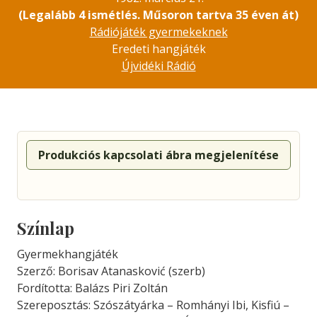
(Legalább 4 ismétlés. Műsoron tartva 35 éven át)
Rádiójáték gyermekeknek
Eredeti hangjáték
Újvidéki Rádió
Produkciós kapcsolati ábra megjelenítése
Színlap
Gyermekhangjáték
Szerző: Borisav Atanasković (szerb)
Fordította: Balázs Piri Zoltán
Szereposztás: Szószátyárka – Romhányi Ibi, Kisfiú –