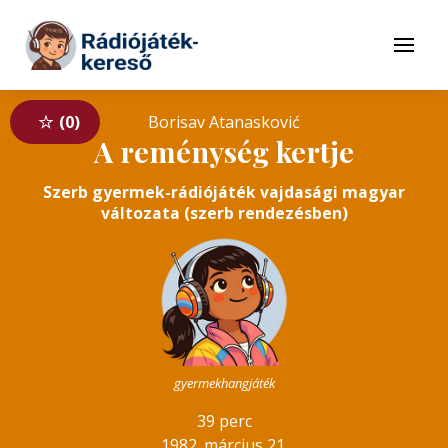
Tovább a navigációhoz
Tovább a tartalomhoz
Menü
0
Borisav Atanasković
A reménység kertje
Szerb gyermek-rádiójáték vajdasági magyar
változata (szerb rendezésben)
gyermekhangjáték
39 perc
1982. március 21.