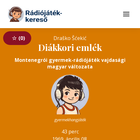
Tovább a navigációhoz
Tovább a tartalomhoz
Menü
0
Draško Šćekić
Diákkori emlék
Montenegrói gyermek-rádiójáték vajdasági
magyar változata
gyermekhangjáték
43 perc
1969. április 08.