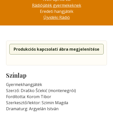
Rádiójáték gyermekeknek
Eredeti hangjáték
Újvidéki Rádió
Produkciós kapcsolati ábra megjelenítése
Színlap
Gyermekhangjáték
Szerző: Draško Šćekić (montenegrói)
Fordította: Korom Tibor
Szerkesztő/lektor: Szimin Magda
Dramaturg: Argyelán István