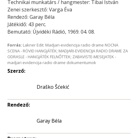
Technikai munkatárs / hangmester: Tibai István
Zenei szerkesztő: Varga Éva
Rendező: Garay Béla
Játékidő: 43 perc.
Bemutató: Újvidéki Rádió, 1969. 04. 08.
Forrás:
Lakner Edit: Madjari-evidencija radio drame NOCNA
SCENA - RÖVID HANGJÁTÉK; MADJARI-EVIDENCIJA RADIO DRAME ZA
ODRASLE - HANGJÁTÉK FELNŐTTEK; ZABAVISTE-MESEJATEK -
madjari evidencija radio drame dokumentumok
Szerző:
Draško Šćekić
Rendező:
Garay Béla