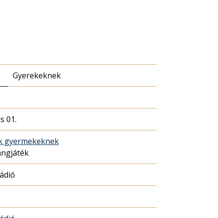
Gyerekeknek
us 01.
ék gyermekeknek
angjáték
Rádió