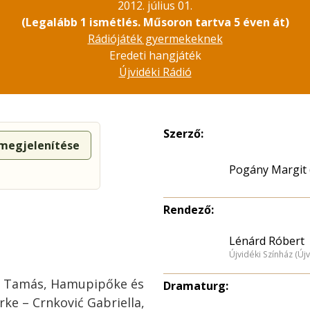
2012. július 01.
(Legalább 1 ismétlés. Műsoron tartva 5 éven át)
Rádiójáték gyermekeknek
Eredeti hangjáték
Újvidéki Rádió
Szerző:
 megjelenítése
Pogány Margit 
Rendező:
Lénárd Róbert
Újvidéki Színház (Új
dú Tamás, Hamupipőke és
Dramaturg:
rke – Crnković Gabriella,