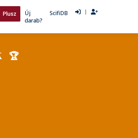
|
Új
ScifiDB
Plusz
darab?
k
🏆