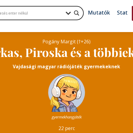
Mutatók
Stat
Pogány Margit (†+26)
kas, Piroska és a többie
Vajdasági magyar rádiójáték gyermekeknek
gyermekhangjáték
22 perc