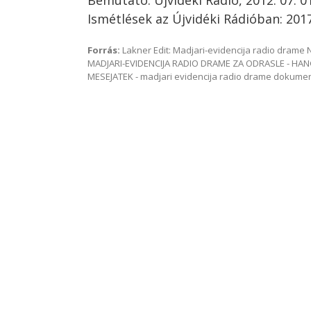
Bemutató: Újvidéki Rádió, 2012. 07. 01
Ismétlések az Újvidéki Rádióban: 2017.
Forrás:
Lakner Edit: Madjari-evidencija radio dram
MADJARI-EVIDENCIJA RADIO DRAME ZA ODRASLE - HAN
MESEJATEK - madjari evidencija radio drame dokum