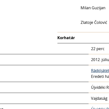
Milan Guzijan
Zlatoje Čolović
Korhatár
22 perc
2012. júli
Rádióját
Eredeti h
Újvidéki 
Vajdaság