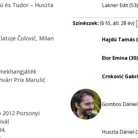
iú és Tudor – Huszta
Lakner Edit (53)
Színészek:
(6 fő, átl. 28 év)
atoje Čolović, Milan
Hajdú Tamás (
Elor Emina (30)
rmekhangjáték
Crnković Gabri
hvári Prix Marulić
Gombos Dániel 
uo 2012 Pozsonyi
ivál
04.
Huszta Dániel (