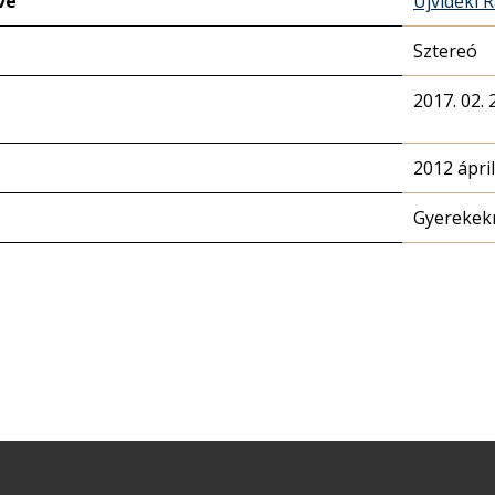
ve
Újvidéki 
Sztereó
2017. 02. 
2012 ápril
Gyerekek