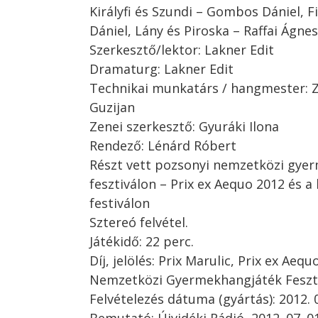
Királyfi és Szundi – Gombos Dániel, F
Dániel, Lány és Piroska – Raffai Ágnes
Szerkesztő/lektor: Lakner Edit
Dramaturg: Lakner Edit
Technikai munkatárs / hangmester: Zl
Guzijan
Zenei szerkesztő: Gyuráki Ilona
Rendező: Lénárd Róbert
Részt vett pozsonyi nemzetközi gye
fesztiválon – Prix ex Aequo 2012 és a 
festiválon
Sztereó felvétel.
Játékidő: 22 perc.
Díj, jelölés: Prix Marulic, Prix ex Aeq
Nemzetközi Gyermekhangjáték Feszt
Felvételezés dátuma (gyártás): 2012. 