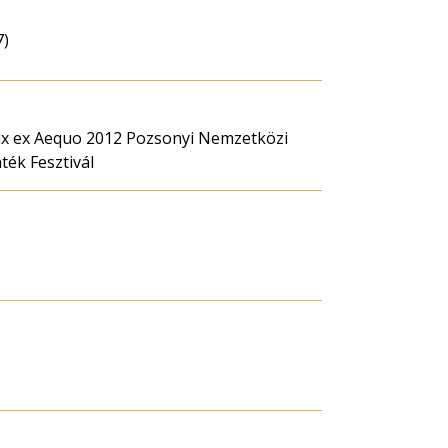
7)
rix ex Aequo 2012 Pozsonyi Nemzetközi
ék Fesztivál