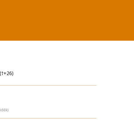
(†+26)
vidék)