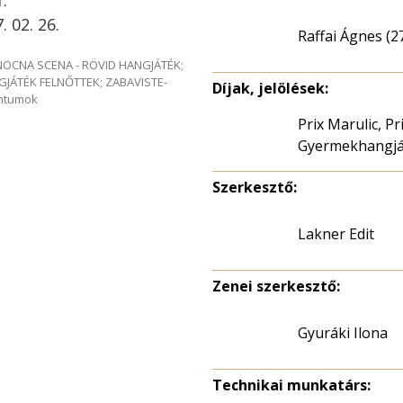
.
 02. 26.
Raffai Ágnes (2
e NOCNA SCENA - RÖVID HANGJÁTÉK;
GJÁTÉK FELNŐTTEK; ZABAVISTE-
Díjak, jelölések:
entumok
Prix Marulic, P
Gyermekhangját
Szerkesztő:
Lakner Edit
Zenei szerkesztő:
Gyuráki Ilona
Technikai munkatárs: