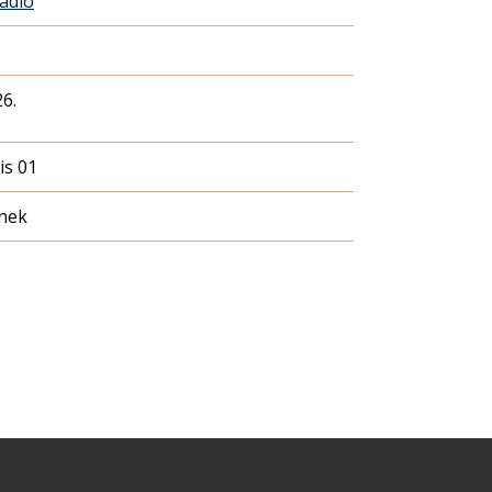
Rádió
26.
is 01
nek