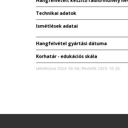
Hangfelvételt készítő rádió/műhely ne
Technikai adatok
Ismétlések adatai
Hangfelvétel gyártási dátuma
Korhatár - edukációs skála
Létrehozva: 2024. 09. 04.; Revíziók: 2025. 10. 26.