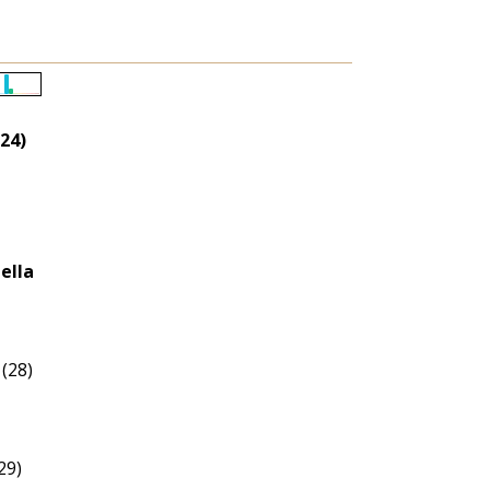
Életkori
eloszlás
24)
nagyítása
ella
(28)
29)